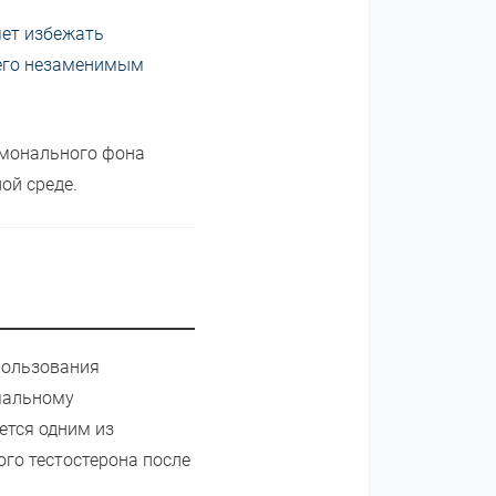
яет избежать
 его незаменимым
рмонального фона
ой среде.
пользования
рмальному
ется одним из
го тестостерона после