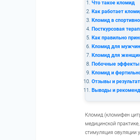
Что такое кломид
Как работает клом
Кломид в спортивн
Посткурсовая тера
Как правильно при
Кломид для мужчи
Кломид для женщи
Побочные эффекты
Кломид и фертильн
Отзывы и результа
Выводы и рекомен
Кломид (кломифен цитр
медицинской практике,
стимуляция овуляции 