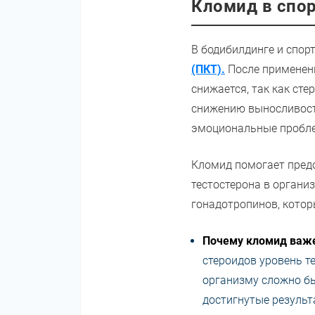
Кломид в спо
В бодибилдинге и спор
(ПКТ).
После применени
снижается, так как ст
снижению выносливости
эмоциональные пробл
Кломид помогает предо
тестостерона в органи
гонадотропинов, котор
Почему кломид важе
стероидов уровень т
организму сложно бы
достигнутые результ