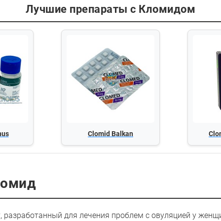
Лучшие препараты c Кломидом
nus
Clomid Balkan
Clo
ломид
, разработанный для лечения проблем с овуляцией у женщи