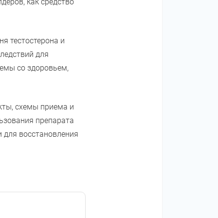
деров, как средство
ня тестостерона и
следствий для
лемы со здоровьем,
кты, схемы приема и
льзования препарата
и для восстановления