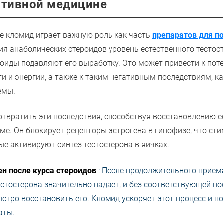
ртивной медицине
те кломид играет важную роль как часть
препаратов для п
я анаболических стероидов уровень естественного тестос
ероиды подавляют его выработку. Это может привести к по
 и энергии, а также к таким негативным последствиям, ка
емы.
твратить эти последствия, способствуя восстановлению е
зме. Он блокирует рецепторы эстрогена в гипофизе, что ст
ые активируют синтез тестостерона в яичках.
н после курса стероидов
: После продолжительного прием
естостерона значительно падает, и без соответствующей п
стро восстановить его. Кломид ускоряет этот процесс и п
аты.