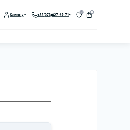
0
0
Клиенту
+38(073)627-69-71