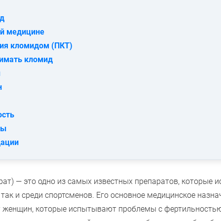
ид
ой медицине
пия кломидом (ПКТ)
нимать кломид
н
н
ость
ты
дации
ат) — это одно из самых известных препаратов, которые и
 так и среди спортсменов. Его основное медицинское назна
у женщин, которые испытывают проблемы с фертильностью