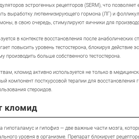
дуляторов эстрогенных рецепторов (SERM), что позволяет 
ать выработку лютеинизирующего гормона (ЛГ) и фоллик
рмоны, в свою очередь, стимулируют яичники для производ
зуется в контексте восстановления после анаболических с
гает повысить уровень тестостерона, блокируя действие эс
му производить больше собственного тестостерона.
твам, кломид активно используется не только в медицинско
ный компонент посткурсовой терапии для восстановления 
ользования стероидов.
т кломид
а гипоталамус и гипофиз — две важные части мозга, кото
льного уровня в организме. Препарат блокирует рецептор