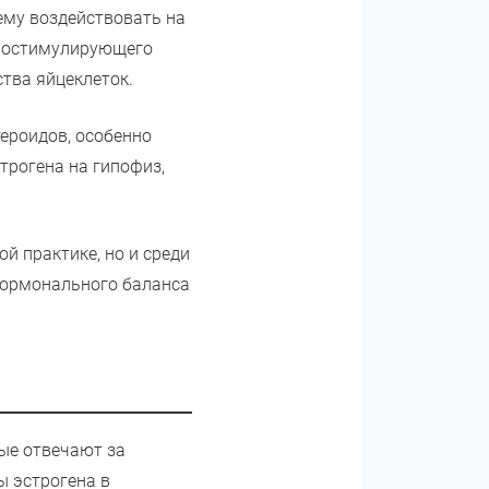
ему воздействовать на
улостимулирующего
ства яйцеклеток.
тероидов, особенно
трогена на гипофиз,
й практике, но и среди
гормонального баланса
рые отвечают за
ы эстрогена в