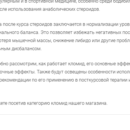
улярным и в спортивной медицине, особенно среди бодибил
сле использования анаболических стероидов.
 после курса стероидов заключается в нормализации уров
ального баланса. Это позволяет избежать негативных по
потеря мышечной массы, снижение либидо или другие проб
ьным дисбалансом.
обно рассмотрим, как работает кломид, его основные эффе
бочные эффекты. Также будут освещены особенности испо
рекомендации по его применению в посткурсовой терапии 
те посетив категорию кломид нашего магазина.