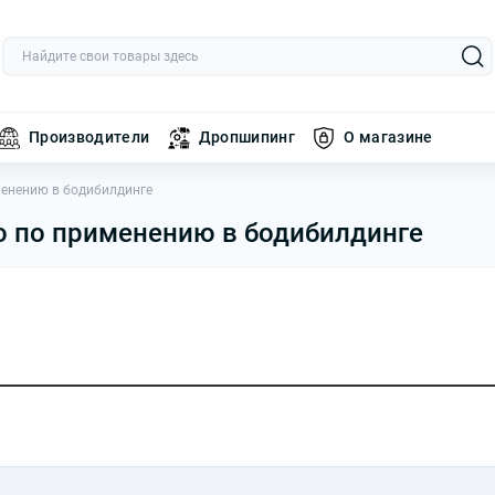
Производители
Дропшипинг
О магазине
менению в бодибилдинге
о по применению в бодибилдинге