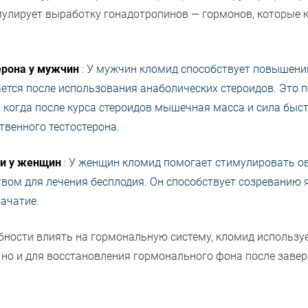
мулирует выработку гонадотропинов — гормонов, которые 
ерона у мужчин
: У мужчин кломид способствует повышени
ется после использования анаболических стероидов. Это 
я, когда после курса стероидов мышечная масса и сила бы
твенного тестостерона.
ии у женщин
: У женщин кломид помогает стимулировать ов
ом для лечения бесплодия. Он способствует созреванию 
ачатие.
бности влиять на гормональную систему, кломид используе
 но и для восстановления гормонального фона после заве