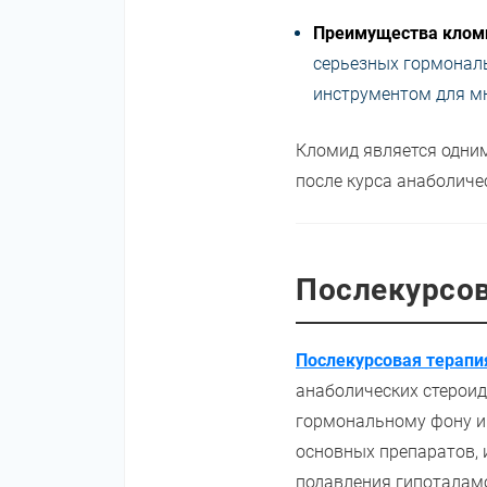
Преимущества клом
серьезных гормональ
инструментом для мн
Кломид является одни
после курса анаболичес
Послекурсов
Послекурсовая терапи
анаболических стероид
гормональному фону и 
основных препаратов, 
подавления гипоталам