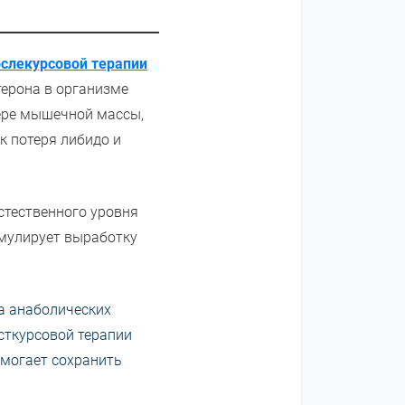
ослекурсовой терапии
терона в организме
тере мышечной массы,
к потеря либидо и
стественного уровня
имулирует выработку
а анаболических
осткурсовой терапии
омогает сохранить