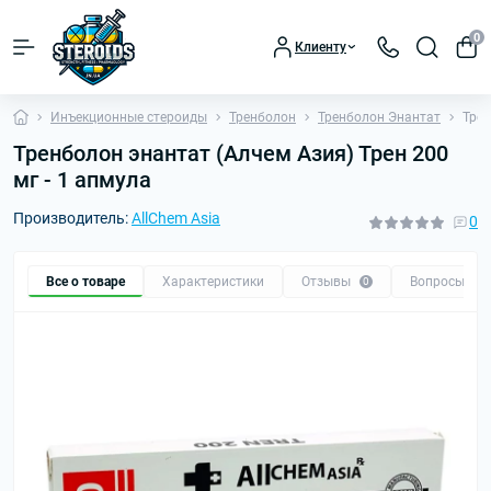
0
Клиенту
Инъекционные стероиды
Тренболон
Тренболон Энантат
Трен
Тренболон энантат (Алчем Азия) Трен 200
мг - 1 апмула
Производитель:
AllChem Asia
0
Все о товаре
Характеристики
Отзывы
Вопросы
0
0