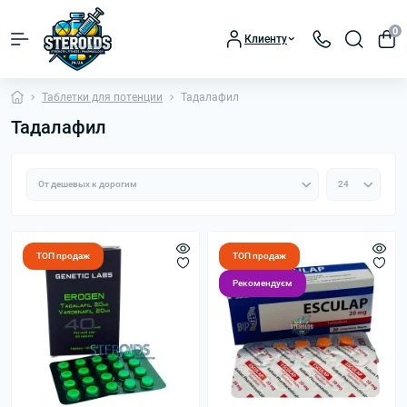
0
Клиенту
Таблетки для потенции
Тадалафил
Тадалафил
ТОП продаж
ТОП продаж
Рекомендуєм