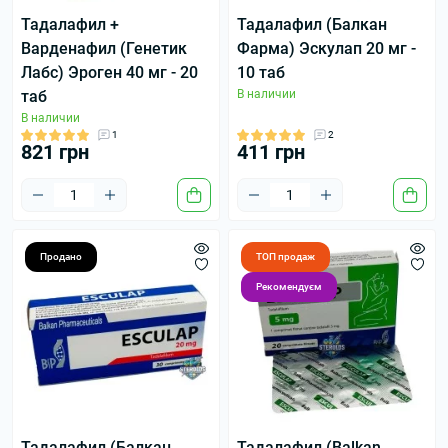
Тадалафил +
Тадалафил (Балкан
Варденафил (Генетик
Фарма) Эскулап 20 мг -
Лабс) Эроген 40 мг - 20
10 таб
таб
В наличии
В наличии
1
2
821 грн
411 грн
Продано
ТОП продаж
Рекомендуєм
Тадалафил (Балкан
Тадалафил (Balkan