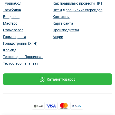
Туринабол
Как правильно провести ПКТ
Тренболон
Опт и Дропшипинг стероидов
Болденон
Контакты
Мастерон
Карта сайта
Станозолол
Производители
Гормон роста
Акции
Гонадотропин (ХГЧ)
Кломид
Тестостерон Пропионат
Тестостерон энантат
Каталог товаров