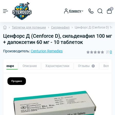
0
Клиенту
Таблетки для потенции
Силденафил
Ценфорс Д (Cenforce D) 160 
Ценфорс Д (Cenforce D), сильденафил 100 мг
+ дапоксетин 60 мг - 10 таблеток
Производитель:
Centurion Remedies
0
 о товаре
Описание
Характеристики
Отзывы
Вопрос
0
Продано