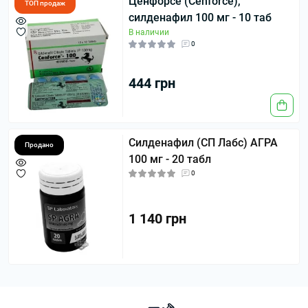
Ценфорсе (Cenforce),
ТОП продаж
силденафил 100 мг - 10 таб
В наличии
0
444 грн
Cилденафил (СП Лабс) АГРА
Продано
100 мг - 20 табл
0
1 140 грн