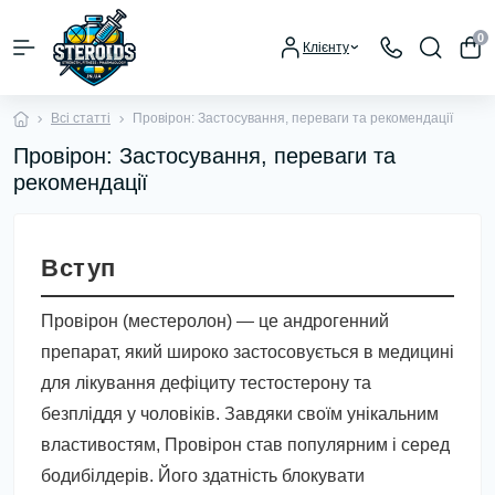
0
Клієнту
Всі статті
Провірон: Застосування, переваги та рекомендації
Провірон: Застосування, переваги та
рекомендації
Вступ
Провірон (местеролон) — це андрогенний
препарат, який широко застосовується в медицині
для лікування дефіциту тестостерону та
безпліддя у чоловіків. Завдяки своїм унікальним
властивостям, Провірон став популярним і серед
бодибілдерів. Його здатність блокувати