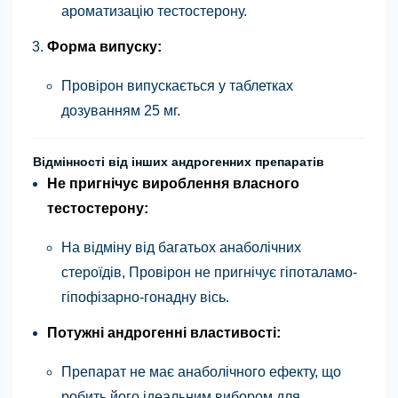
ароматизацію тестостерону.
Форма випуску:
Провірон випускається у таблетках
дозуванням 25 мг.
Відмінності від інших андрогенних препаратів
Не пригнічує вироблення власного
тестостерону:
На відміну від багатьох анаболічних
стероїдів, Провірон не пригнічує гіпоталамо-
гіпофізарно-гонадну вісь.
Потужні андрогенні властивості:
Препарат не має анаболічного ефекту, що
робить його ідеальним вибором для