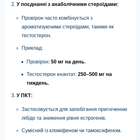
У поєднанні з анаболічними стероїдами:
Провірон часто комбінується з
ароматизуючими стероїдами, такими як
тестостерон.
Приклад:
Провірон:
50 мг на день.
Тестостерон енантат:
250–500 мг на
тиждень.
У ПКТ:
Застосовується для запобігання пригніченню
лібідо та зниження рівня естрогенів.
Сумісний із кломіфеном чи тамоксифеном.