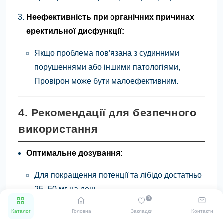
Неефективність при органічних причинах
еректильної дисфункції:
Якщо проблема пов’язана з судинними
порушеннями або іншими патологіями,
Провірон може бути малоефективним.
4. Рекомендації для безпечного
використання
Оптимальне дозування:
Для покращення потенції та лібідо достатньо
25–50 мг на день.
0
Контроль рівня гормонів:
Каталог
Головна
Закладки
Контакти