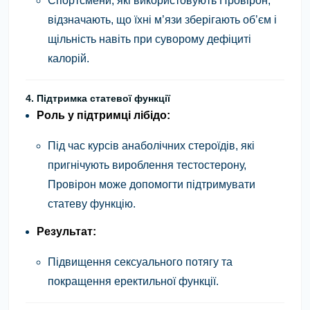
Спортсмени, які використовують Провірон,
відзначають, що їхні м’язи зберігають об’єм і
щільність навіть при суворому дефіциті
калорій.
4. Підтримка статевої функції
Роль у підтримці лібідо:
Під час курсів анаболічних стероїдів, які
пригнічують вироблення тестостерону,
Провірон може допомогти підтримувати
статеву функцію.
Результат:
Підвищення сексуального потягу та
покращення еректильної функції.