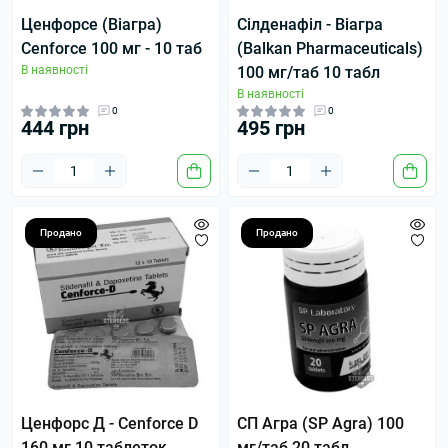
Ценфорсе (Віагра)
Сілденафіл - Віагра
Cenforce 100 мг - 10 таб
(Balkan Pharmaceuticals)
В наявності
100 мг/таб 10 табл
В наявності
0
0
444 грн
495 грн
Продано
Продано
Ценфорс Д - Cenforce D
СП Агра (SP Agra) 100
160 мг 10 таблеток
мг/таб 20 табл