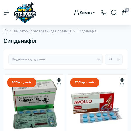
0
Клієнту
Таблетки (препарати) для потенції
Силденафіл
Силденафіл
ТОП продажів
ТОП продажів