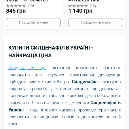
0
0
845 грн
1 140 грн
Повідомити мене
Повідомити мене
КУПИТИ СИЛДЕНАФІЛ В УКРАЇНІ -
НАЙКРАЩА ЦІНА
Силденафіл– це
активний компонент багатьох
препаратів для лікування еректильної дисфункції,
Силденафіл
найвідомішим з яких є Віагра.
ефективно
покращує кровообіг у статевих органах, що допомагає
чоловікам досягти стабільної ерекції під час сексуальної
Силденафіл в
стимуляції. Якщо ви шукаєте, де купити
Україні
, наш інтернет-магазин пропонує оригінальні
препарати за вигідними цінами з доставкою по всій
країні.