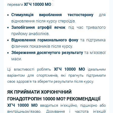
ХГЧ 10000 МО
переваги
:
Стимуляція вироблення тестостерону
для
відновлення після курсу стероїдів.
Запобігання атрофії яєчок
під час тривалого
прийому анаболіків.
Відновлення гормонального фону
та підтримка
фізичних показників після курсу.
Збереження досягнутого результату
та м'язової
маси.
ХГЧ 10000 МО
Ці властивості роблять
ідеальним
варіантом для спортсменів, які прагнуть підтримати
своє здоров'я та зберегти результати після курсу.
ЯК ПРИЙМАТИ ХОРІОНІЧНИЙ
ГОНАДОТРОПІН 10000 МО? РЕКОМЕНДАЦІЇ
ХГЧ 10000 МО
вводиться ін'єкційно, підшкірно або
внутрішньом'язово. Дозування і частота ін'єкцій