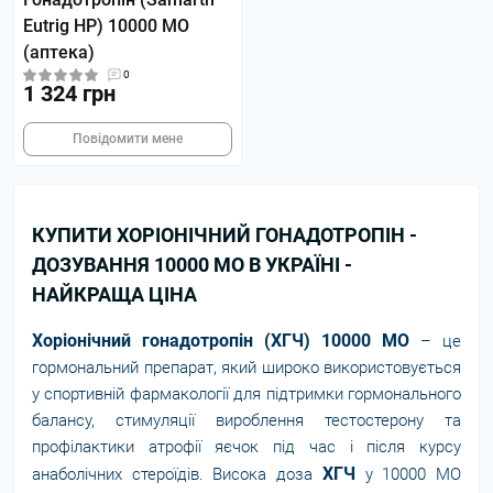
Еutrig HP) 10000 МО
(аптека)
0
1 324 грн
Повідомити мене
КУПИТИ ХОРІОНІЧНИЙ ГОНАДОТРОПІН -
ДОЗУВАННЯ 10000 МО В УКРАЇНІ -
НАЙКРАЩА ЦІНА
Хоріонічний гонадотропін (ХГЧ) 10000 МО
– це
гормональний препарат, який широко використовується
у спортивній фармакології для підтримки гормонального
балансу, стимуляції вироблення тестостерону та
профілактики атрофії яєчок під час і після курсу
ХГЧ
анаболічних стероїдів. Висока доза
у 10000 МО