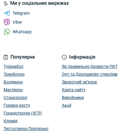
Ми у соціальних мережах
Telegram
Viber
Whatsapp
Популярне
Інформація
Турінабол
Як правильно провести ПКТ
Тренболон
Опт та Дропшипінг стероїдів
Болденон
Зворотній зв’язок
Мастерон
Карта сайту
Станозолол
Виробники
Гормон росту
Акції
Гонадотропін (ХГЛ)
Кломід
Тестостерон Пропіонат