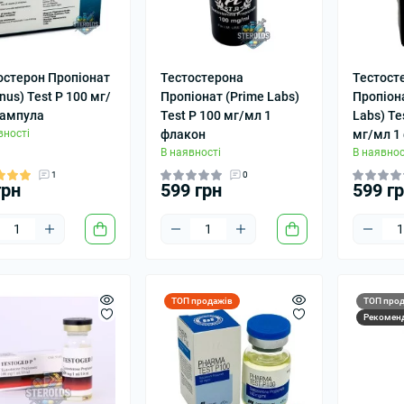
остерон Пропіонат
Тестостерона
Тестост
nus) Test P 100 мг/
Пропіонат (Prime Labs)
Пропіона
 ампула
Test P 100 мг/мл 1
Labs) Te
вності
флакон
мг/мл 1
В наявності
В наявнос
1
0
грн
599 грн
599 г
ТОП продажів
ТОП прод
Рекомен