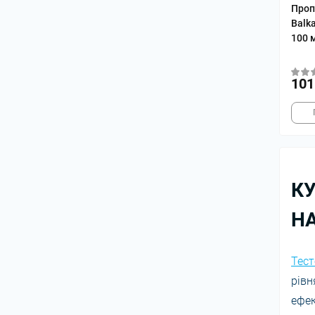
Проп
Balk
100 
101
К
Н
Тест
рівн
ефек