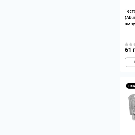
Тест
(Abu
ампу
61 
Про