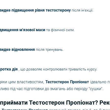
идке підвищення рівня тестостерону
після ін'єкції.
двищення м'язової маси
та фізичної сили.
видке відновлення
після тренувань.
ротка дія
, що дозволяє контролювати тривалість курсу.
дяки цим властивостям,
Тестостерон Пропіонат
ідеально п
ливо під час підготовки до змагань або періоду "сушки".
 приймати Тестостерон Пропіонат? Рек