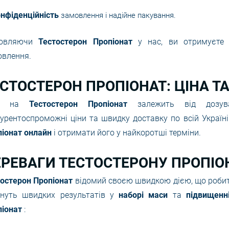
нфіденційність
замовлення і надійне пакування.
овляючи
Тестостерон Пропіонат
у нас, ви отримуєте
овлення.
СТОСТЕРОН ПРОПІОНАТ: ЦІНА Т
на на
Тестостерон Пропіонат
залежить від дозу
урентоспроможні ціни та швидку доставку по всій Україн
піонат онлайн
і отримати його у найкоротші терміни.
РЕВАГИ ТЕСТОСТЕРОНУ ПРОПІО
тостерон Пропіонат
відомий своєю швидкою дією, що робить
гнуть швидких результатів у
наборі маси
та
підвищенн
піонат
: