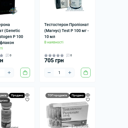
ерона
Тестостерон Пропіонат
т (Genetic
(Магнус) Test P 100 мг -
stogen P 100
10 мл
 флакон
В наявності
ті
0
0
рн
705 грн
ажів
Продано
ТОП продажів
Продано
дуємо