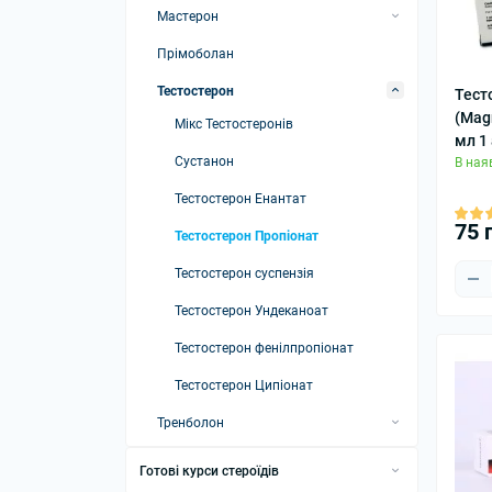
Турінабол
Мастерон
Халотестин
Мастерон енантат
Прімоболан
Мастерон пропіонат
Тестостерон
Тест
(Mag
Мікс Тестостеронів
мл 1
Сустанон
В ная
Тестостерон Енантат
75 
Тестостерон Пропіонат
Тестостерон суспензія
Тестостерон Ундеканоат
Тестостерон фенілпропіонат
Тестостерон Ципіонат
Тренболон
Мікси Тренболонів
Готові курси стероїдів
Трі-Тренболон