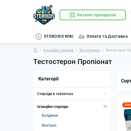
Каталог препаратів
STEROIDS WIKI
Оплата та Доставка
Ін'єкційні стероїди
Тестостерон
Тестостерон П
Тестостерон Пропіонат
Категорії
Сор
Стероїди в таблетках
Анаполон
ТОП
Ін'єкційні стероїди
Оксандролон
Болденон
Станозолол
Вінстрол