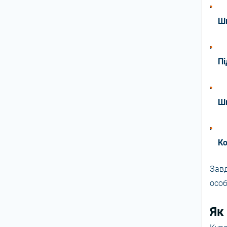
Шв
Пі
Ш
Ко
Зав
особ
Як