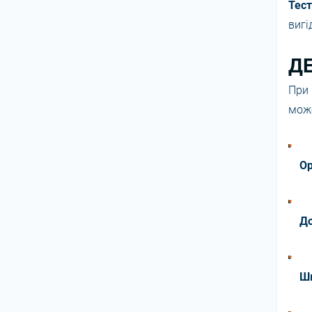
Тест
вигі
ДЕ
При 
мож
Ор
До
Ш