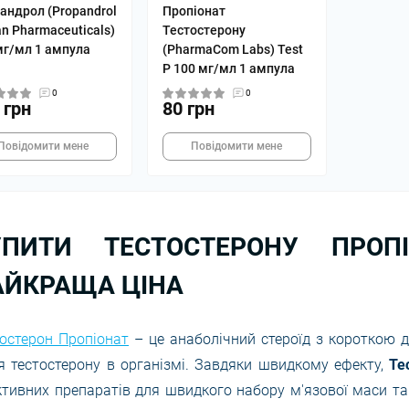
андрол (Propandrol
Пропіонат
an Pharmaceuticals)
Тестостерону
мг/мл 1 ампула
(PharmaCom Labs) Test
P 100 мг/мл 1 ампула
0
0
 грн
80 грн
Повідомити мене
Повідомити мене
УПИТИ ТЕСТОСТЕРОНУ ПРОП
АЙКРАЩА ЦІНА
остерон Пропіонат
– це анаболічний стероїд з короткою 
я тестостерону в організмі. Завдяки швидкому ефекту,
Те
тивних препаратів для швидкого набору м'язової маси та