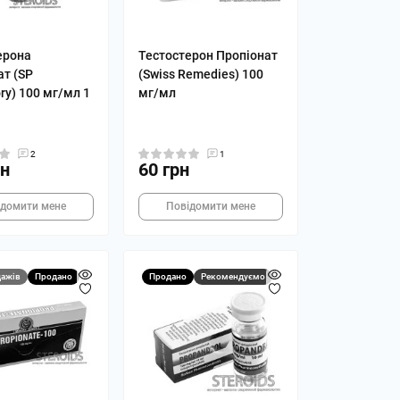
ерона
Тестостерон Пропіонат
ат (SP
(Swiss Remedies) 100
ry) 100 мг/мл 1
мг/мл
2
1
рн
60 грн
ідомити мене
Повідомити мене
ажів
Продано
Продано
Рекомендуємо