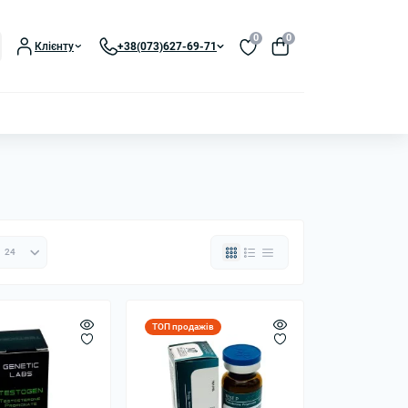
0
0
Клієнту
+38(073)627-69-71
ТОП продажів