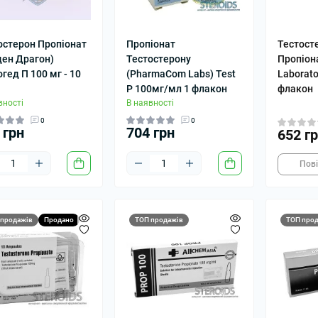
остерон Пропіонат
Пропіонат
Тестост
ден Драгон)
Тестостерону
Пропіон
гед П 100 мг - 10
(PharmaCom Labs) Test
Laborato
P 100мг/мл 1 флакон
флакон
вності
В наявності
0
0
 грн
704 грн
652 г
Пов
 продажів
Продано
ТОП продажів
ТОП прод