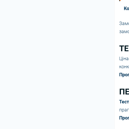
Ко
Зам
зам
ТЕ
Ці
конк
Про
ПЕ
Тес
пра
Про