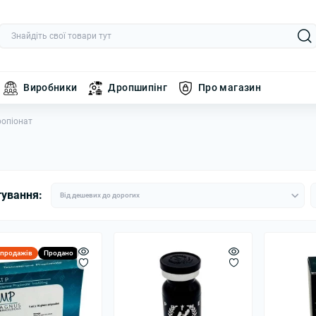
Виробники
Дропшипінг
Про магазин
ропіонат
тування:
 продажів
Продано