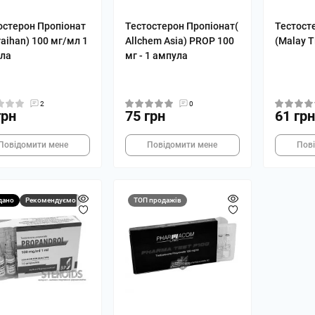
остерон Пропіонат
Тестостерон Пропіонат(
Тестост
raihan) 100 мг/мл 1
Allchem Asia) PROP 100
(Malay T
ла
мг - 1 ампула
2
0
грн
75 грн
61 грн
Повідомити мене
Повідомити мене
Пов
дано
Рекомендуємо
ТОП продажів