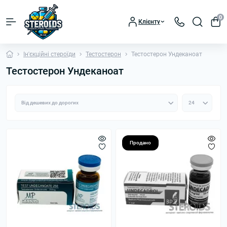
0
Клієнту
Ін'єкційні стероїди
Тестостерон
Тестостерон Ундеканоат
Тестостерон Ундеканоат
Продано