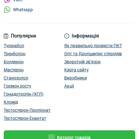
Whatsapp
Популярне
Інформація
Турінабол
Як правильно провести ПКТ
Тренболон
Опт та Дропшипінг стероїдів
Болденон
Зворотній зв’язок
Мастерон
Карта сайту
Станозолол
Виробники
Гормон росту
Акції
Гонадотропін (ХГЛ)
Кломід
Тестостерон Пропіонат
Тестостерон Енантат
Каталог товарів