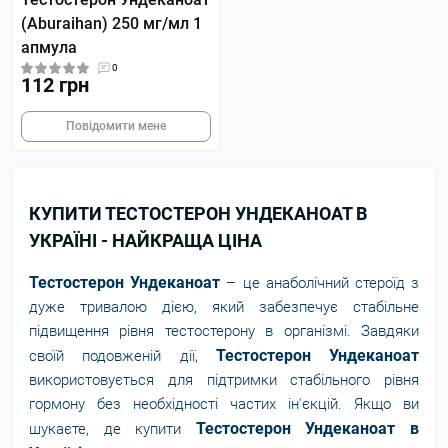
(Aburaihan) 250 мг/мл 1
апмула
0
112 грн
Повідомити мене
КУПИТИ ТЕСТОСТЕРОН УНДЕКАНОАТ В
УКРАЇНІ - НАЙКРАЩА ЦІНА
Тестостерон Ундеканоат
– це анаболічний стероїд з
дуже тривалою дією, який забезпечує стабільне
підвищення рівня тестостерону в організмі. Завдяки
Тестостерон Ундеканоат
своїй подовженій дії,
використовується для підтримки стабільного рівня
гормону без необхідності частих ін'єкцій. Якщо ви
Тестостерон Ундеканоат в
шукаєте, де купити