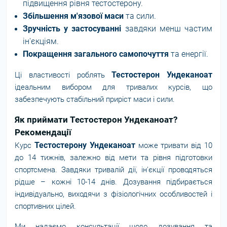
підвищення рівня тестостерону.
Збільшення м'язової маси
та сили.
Зручність у застосуванні
завдяки менш частим
ін'єкціям.
Покращення загального самопочуття
та енергії.
Тестостерон Ундеканоат
Ці властивості роблять
ідеальним вибором для тривалих курсів, що
забезпечують стабільний приріст маси і сили.
Як приймати Тестостерон Ундеканоат?
Рекомендації
Тестостерону Ундеканоат
Курс
може тривати від 10
до 14 тижнів, залежно від мети та рівня підготовки
спортсмена. Завдяки тривалій дії, ін'єкції проводяться
рідше – кожні 10-14 днів. Дозування підбирається
індивідуально, виходячи з фізіологічних особливостей і
спортивних цілей.
Ми надаємо консультації щодо дозування та