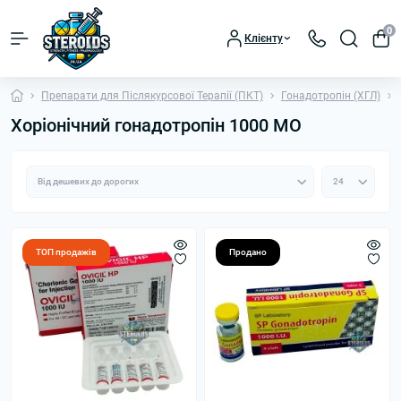
0
Клієнту
Препарати для Післякурсової Терапії (ПКТ)
Гонадотропін (ХГЛ)
Хоріонічний гонадотропін 1000 МО
ТОП продажів
Продано