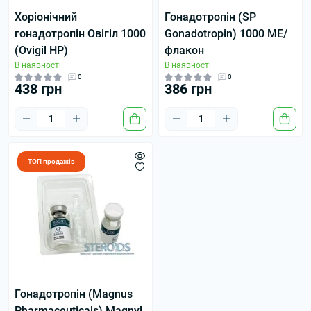
Хоріонічний
Гонадотропін (SP
гонадотропін Овігіл 1000
Gonadotropin) 1000 МЕ/
(Ovigil HP)
флакон
В наявності
В наявності
0
0
438 грн
386 грн
ТОП продажів
Гонадотропін (Magnus
Pharmaceuticals) Magnyl