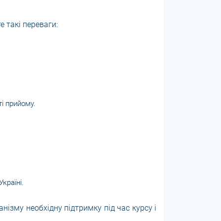
е такі переваги:
і прийому.
Україні.
нізму необхідну підтримку під час курсу і