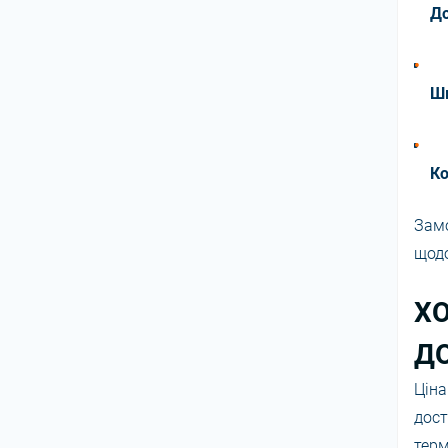
До
Ш
Ко
Зам
щодо
Х
Д
Цін
дост
терм