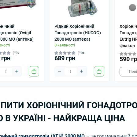
онічний
Рідкий Хоріонічний
Хоріоні
отропін (Ovigil
Гонадотропін (HUCOG)
Гонадот
2000 МО (аптека)
2000 МО (аптека)
Еutrig H
вності
В наявності
флакон
0
0
 грн
689 грн
590 г
Пов
ПИТИ ХОРІОНІЧНИЙ ГОНАДОТРО
 В УКРАЇНІ - НАЙКРАЩА ЦІНА
онічний гонадотропін (ХГЧ) 2000 МО
– це гормональний пр