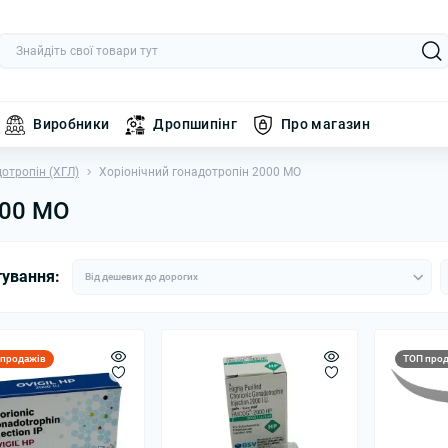
Виробники
Дропшипінг
Про магазин
отропін (ХГЛ)
Хоріонічний гонадотропін 2000 МО
000 МО
тування:
 продажів
ТОП прод