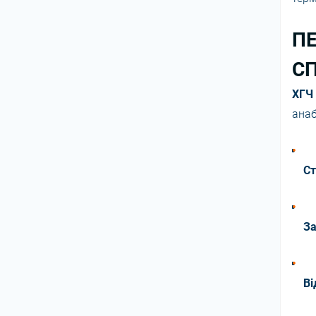
ПЕ
С
ХГЧ
анаб
Ст
За
Ві