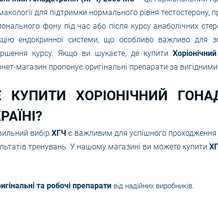
акології для підтримки нормального рівня тестостерону, п
онального фону під час або після курсу анаболічних стер
кцію ендокринної системи, що особливо важливо для зб
ершення курсу. Якщо ви шукаєте, де купити
Хоріонічни
рнет-магазин пропонує оригінальні препарати за вигідними 
Е КУПИТИ ХОРІОНІЧНИЙ ГОНА
РАЇНІ?
вильний вибір
ХГЧ
є важливим для успішного проходження п
льтатів тренувань. У нашому магазині ви можете купити
Х
игінальні та робочі препарати
від надійних виробників.