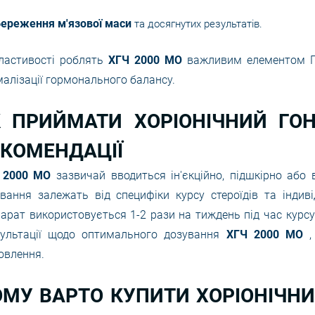
ереження м'язової маси
та досягнутих результатів.
властивості роблять
ХГЧ 2000 МО
важливим елементом ПК
алізації гормонального балансу.
К ПРИЙМАТИ ХОРІОНІЧНИЙ ГОН
ЕКОМЕНДАЦІЇ
 2000 МО
зазвичай вводиться ін'єкційно, підшкірно або
вання залежать від специфіки курсу стероїдів та індив
арат використовується 1-2 рази на тиждень під час курс
сультації щодо оптимального дозування
ХГЧ 2000 МО
овлення.
МУ ВАРТО КУПИТИ ХОРІОНІЧНИ