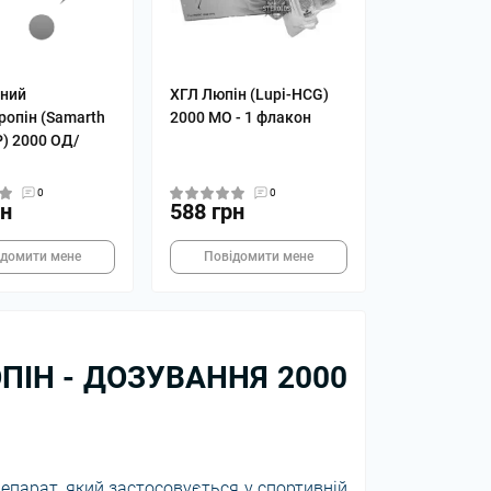
чний
ХГЛ Люпін (Lupi-HCG)
ропін (Samarth
2000 МО - 1 флакон
P) 2000 ОД/
0
0
рн
588 грн
ідомити мене
Повідомити мене
ПІН - ДОЗУВАННЯ 2000
епарат, який застосовується у спортивній