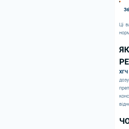
Зб
Ці 
норм
Я
Р
ХГЧ
дозу
преп
кон
відн
ЧО