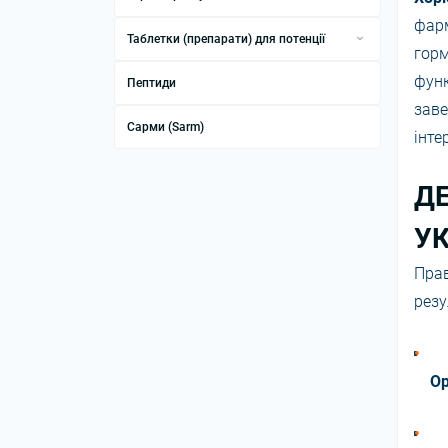
Трийодтиронін Т3
Бактеріостатична вода
фарм
Таблетки (препарати) для потенції
горм
Рідкий гормон Росту
Віагра
фун
Пептиди
Варденафіл
зав
Сарми (Sarm)
Силденафіл
інте
Тадалафіл
Д
УК
Пра
резу
Ор