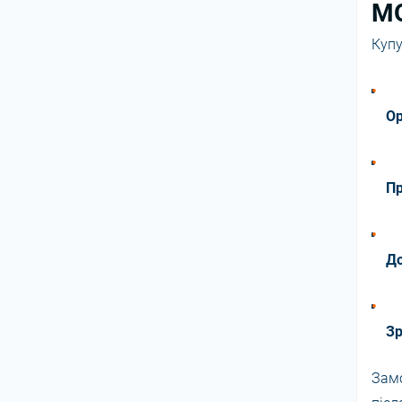
МО
Куп
Ор
Пр
До
Зр
Зам