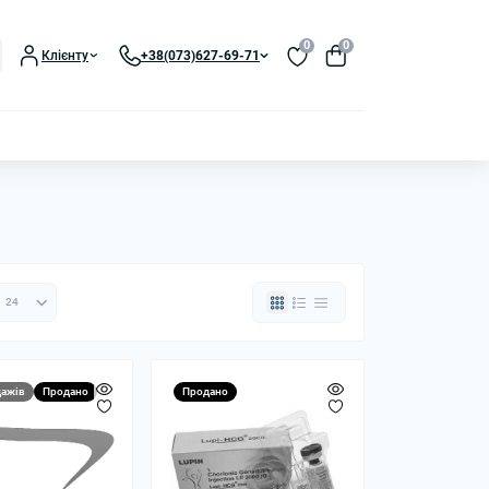
0
0
Клієнту
+38(073)627-69-71
ажів
Продано
Продано