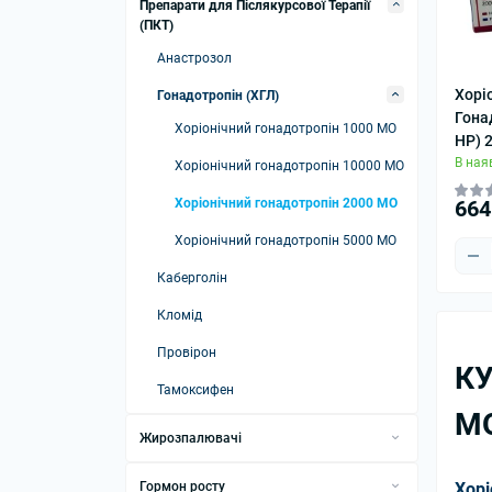
Турінабол
Препарати для Післякурсової Терапії
Мастерон
Готові курси стероїдів на сушку
(ПКТ)
Халотестин
Мастерон енантат
Прімоболан
Анастрозол
Курс стероїдів для новачків
Мастерон пропіонат
Тестостерон
Хорі
Гонадотропін (ХГЛ)
Курси для досвідчених
Мікс Тестостеронів
Гонад
Тренболон
Хоріонічний гонадотропін 1000 МО
HP) 
Сустанон
Мікси Тренболонів
В ная
Хоріонічний гонадотропін 10000 МО
Тестостерон Енантат
Трі-Тренболон
Хоріонічний гонадотропін 2000 МО
664
Тестостерон Пропіонат
Тренболон Ацетат
Хоріонічний гонадотропін 5000 МО
Тестостерон суспензія
Тренболон Гекса
Каберголін
Тестостерон Ундеканоат
Тренболон Енантат
Кломід
Тестостерон фенілпропіонат
Провірон
КУ
Тестостерон Ципіонат
Тамоксифен
МО
Жирозпалювачі
Кленбутерол
Гормон росту
Хорі