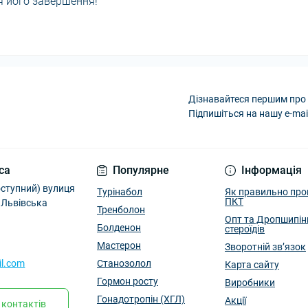
я його завершення!
Дізнавайтеся першим про 
Підпишіться на нашу e-mai
са
Популярне
Інформація
оступний) вулиця
Турінабол
Як правильно про
ПКТ
, Львівська
Тренболон
Опт та Дропшипін
Болденон
стероїдів
Мастерон
Зворотній зв’язок
il.com
Станозолол
Карта сайту
Гормон росту
Виробники
Гонадотропін (ХГЛ)
Акції
 контактів