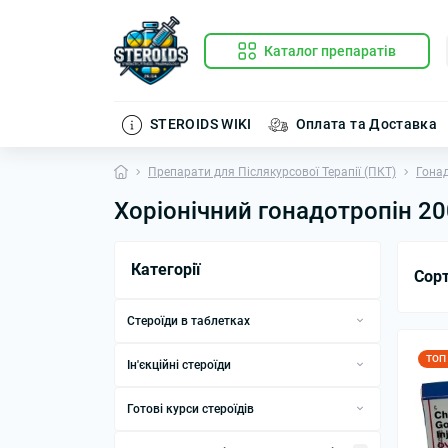
Каталог препаратів
STEROIDS WIKI
Оплата та Доставка
Препарати для Післякурсової Терапії (ПКТ)
Гонад
Хоріонічний гонадотропін 2
Категорії
Сор
Стероїди в таблетках
Анаполон
ТОП
Ін'єкційні стероїди
Оксандролон
Болденон
Готові курси стероїдів
Станозолол
Вінстрол
Готові курси стероїдів на масу