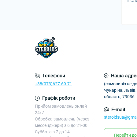
післ
Телефони
Наша адре
+38(073)627-69-71
(самовивіз не д
Чукаріна, Львів
область, 79036
Графік роботи
Прийом замовлень онлай
E-mail
24/7
steroidsua@gma
Обробка замовлень (через
мессенджери) з 6 до 21-00
Суббота з 7 до 14
Перейти до