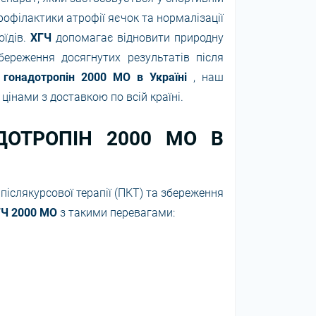
рофілактики атрофії яєчок та нормалізації
оїдів.
ХГЧ
допомагає відновити природну
ереження досягнутих результатів після
й гонадотропін 2000 МО в Україні
, наш
цінами з доставкою по всій країні.
ДОТРОПІН 2000 МО В
іслякурсової терапії (ПКТ) та збереження
ГЧ 2000 МО
з такими перевагами: