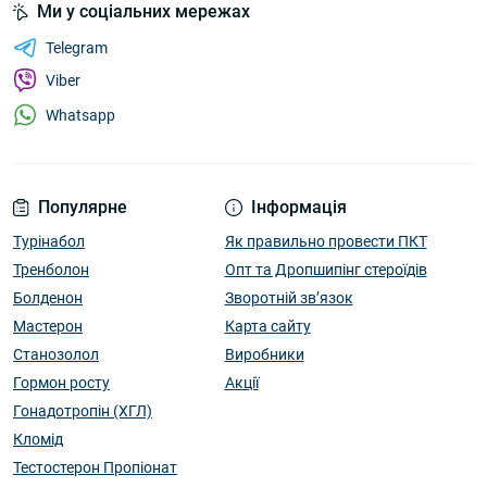
Ми у соціальних мережах
Telegram
Viber
Whatsapp
Популярне
Інформація
Турінабол
Як правильно провести ПКТ
Тренболон
Опт та Дропшипінг стероїдів
Болденон
Зворотній зв’язок
Мастерон
Карта сайту
Станозолол
Виробники
Гормон росту
Акції
Гонадотропін (ХГЛ)
Кломід
Тестостерон Пропіонат