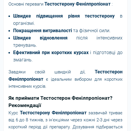
Тестостерону Фенілпропіонат
Основні переваги
:
Швидке підвищення рівня тестостерону
в
організмі.
Покращення витривалості
та фізичної сили.
Швидке відновлення
після інтенсивних
тренувань.
Ефективний при коротких курсах
і підготовці до
змагань.
Тестостерон
Завдяки своїй швидкій дії,
Фенілпропіонат
є ідеальним вибором для коротких
інтенсивних курсів.
Як приймати Тестостерон Фенілпропіонат?
Рекомендації
Тестостерону Фенілпропіонат
Курс
зазвичай триває
від 6 до 8 тижнів, з ін'єкціями через кожні 2-3 дні через
короткий період дії препарату. Дозування підбирається