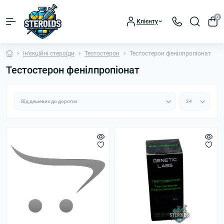
0
Клієнту
Ін'єкційні стероїди
Тестостерон
Тестостерон фенілпропіонат
Тестостерон фенілпропіонат