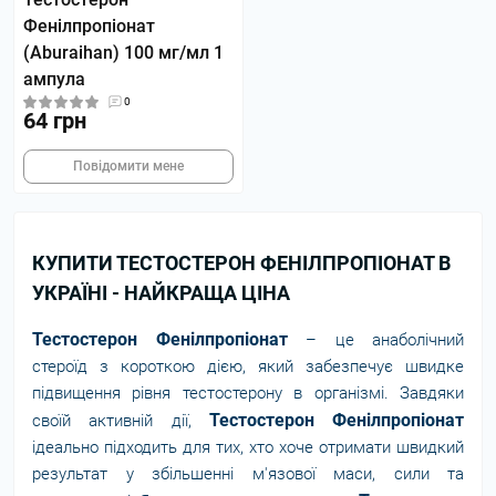
Фенілпропіонат
(Aburaihan) 100 мг/мл 1
ампула
0
64 грн
Повідомити мене
КУПИТИ ТЕСТОСТЕРОН ФЕНІЛПРОПІОНАТ В
УКРАЇНІ - НАЙКРАЩА ЦІНА
Тестостерон Фенілпропіонат
– це анаболічний
стероїд з короткою дією, який забезпечує швидке
підвищення рівня тестостерону в організмі. Завдяки
Тестостерон Фенілпропіонат
своїй активній дії,
ідеально підходить для тих, хто хоче отримати швидкий
результат у збільшенні м'язової маси, сили та