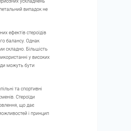
серйозних ускладнень
 летальний випадок не
них ефектів стероїдів
ого балансу. Однак
ми складно. Більшість
використанні у високих
оїди можуть бути
пільні та спортивні
сменів. Стероїди
овлення, що дає
 можливостей і принцип