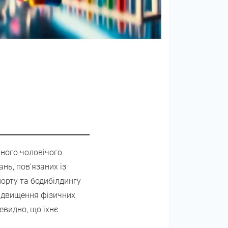
вного чоловічого
нь, пов'язаних із
порту та бодибілдингу
підвищення фізичних
евидно, що їхнє