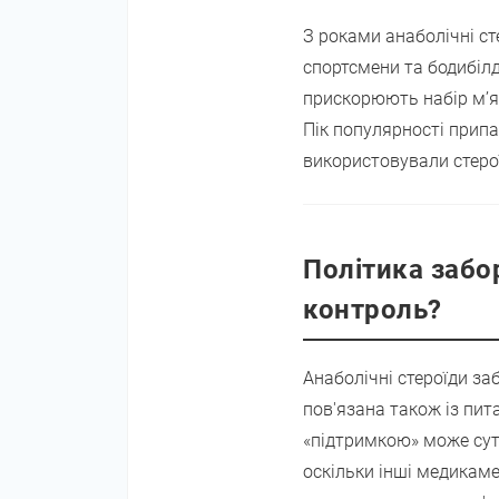
З роками анаболічні ст
спортсмени та бодибіл
прискорюють набір м’яз
Пік популярності припа
використовували стерої
Політика забор
контроль?
Анаболічні стероїди за
пов'язана також із пи
«підтримкою» може сут
оскільки інші медикаме