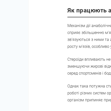
Як працюють а
Механізм дії анаболічни
сприяє збільшенню м’яз
зв’язуються з ними та 
росту м’язів, особлив
Стероїди впливають не 
зменшуючи жирові відк
серед спортсменів і бо
Однак така потужна ст
роботі різних систем о
організм припиняє при