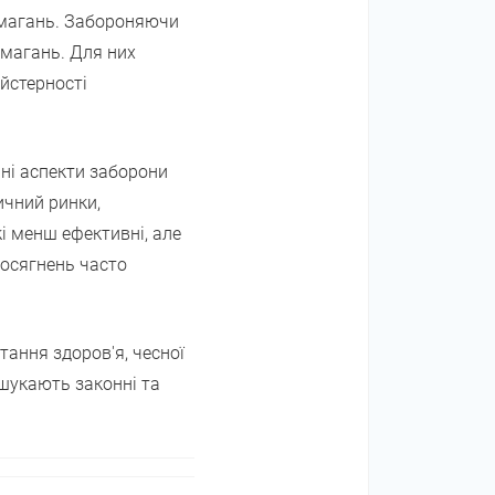
 змагань. Забороняючи
змагань. Для них
йстерності
чні аспекти заборони
ичний ринки,
кі менш ефективні, але
досягнень часто
тання здоров'я, чесної
 шукають законні та