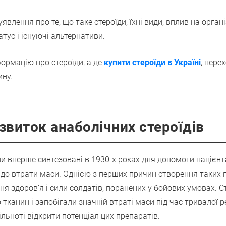
явлення про те, що таке стероїди, їхні види, вплив на органі
тус і існуючі альтернативи.
ормацію про стероїди, а де
купити стероїди в Україні
, пере
ину.
озвиток анаболічних стероїдів
ли вперше синтезовані в 1930-х роках для допомоги пацієнт
 до втрати маси. Однією з перших причин створення таких 
ня здоров’я і сили солдатів, поранених у бойових умовах. С
канин і запобігали значній втраті маси під час тривалої ре
льноті відкрити потенціал цих препаратів.