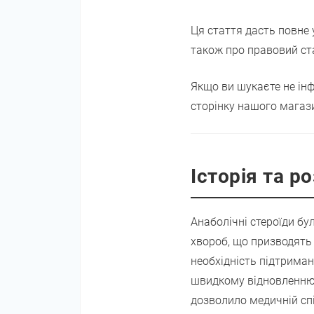
Ця стаття дасть повне у
також про правовий ста
Якщо ви шукаєте не інф
сторінку нашого магаз
Історія та р
Анаболічні стероїди бу
хвороб, що призводять
необхідність підтриман
швидкому відновленню т
дозволило медичній спі