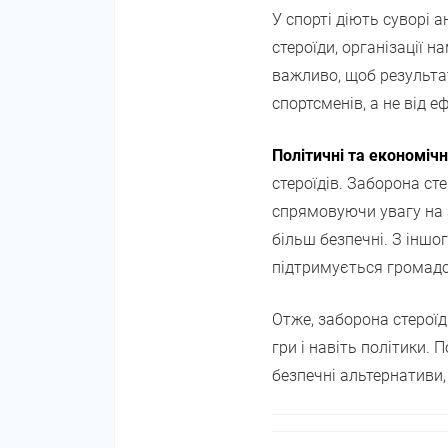
У спорті діють суворі 
стероїди, організації 
важливо, щоб результат
спортсменів, а не від е
Політичні та економічн
стероїдів. Заборона с
спрямовуючи увагу на а
більш безпечні. З іншо
підтримується громадс
Отже, заборона стероїд
гри і навіть політики.
безпечні альтернативи,