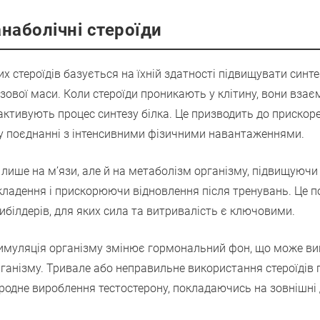
наболічні стероїди
х стероїдів базується на їхній здатності підвищувати синте
ової маси. Коли стероїди проникають у клітину, вони взає
активують процес синтезу білка. Це призводить до прискор
о у поєднанні з інтенсивними фізичними навантаженнями.
лише на м’язи, але й на метаболізм організму, підвищуючи
ладення і прискорюючи відновлення після тренувань. Це п
дибілдерів, для яких сила та витривалість є ключовими.
имуляція організму змінює гормональний фон, що може вик
рганізму. Тривале або неправильне використання стероїдів 
родне вироблення тестостерону, покладаючись на зовнішні