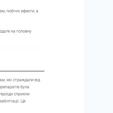
зм, побічні ефекти, а
ходьте на головну
ам, які страждали від
препаратів була
тероїди сприяли
абілітації. Це