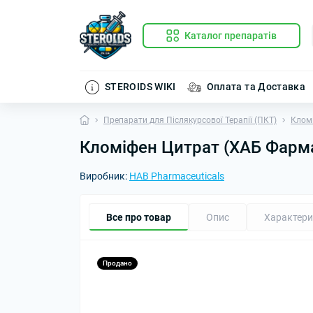
Каталог препаратів
STEROIDS WIKI
Оплата та Доставка
Препарати для Післякурсової Терапії (ПКТ)
Клом
Кломіфен Цитрат (ХАБ Фарма)
Виробник:
HAB Pharmaceuticals
Все про товар
Опис
Характери
Продано