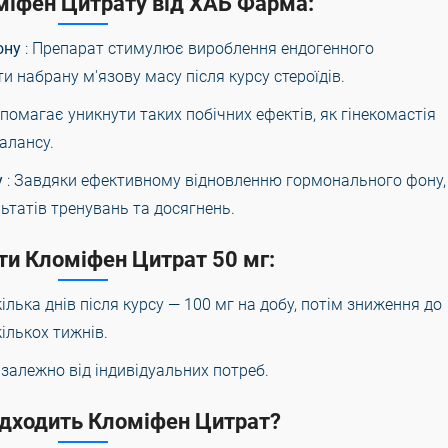
міфен Цитрату від ХАБ Фарма:
ону
: Препарат стимулює вироблення ендогенного
и набрану м'язову масу після курсу стероїдів.
опомагає уникнути таких побічних ефектів, як гінекомастія
алансу.
у
: Завдяки ефективному відновленню гормонального фону,
татів тренувань та досягнень.
ти Кломіфен Цитрат 50 мг:
кілька днів після курсу — 100 мг на добу, потім зниження до
ількох тижнів.
в залежно від індивідуальних потреб.
ідходить Кломіфен Цитрат?