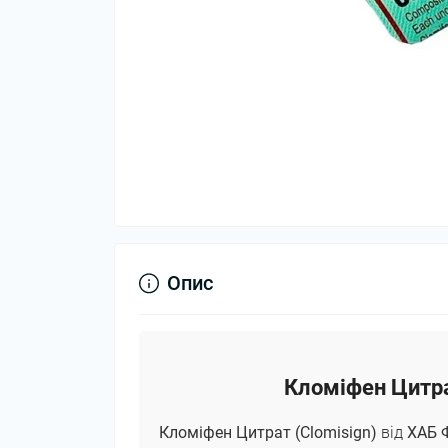
Опис
Кломіфен Цитра
Кломіфен Цитрат (Clomisign)
від
ХАБ 