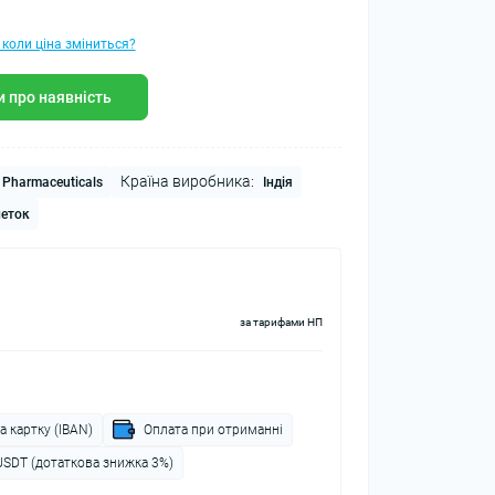
 коли ціна зміниться?
 про наявність
Країна виробника:
Pharmaceuticals
Індія
леток
за тарифами НП
а картку (IBAN)
Оплата при отриманні
USDT (дотаткова знижка 3%)