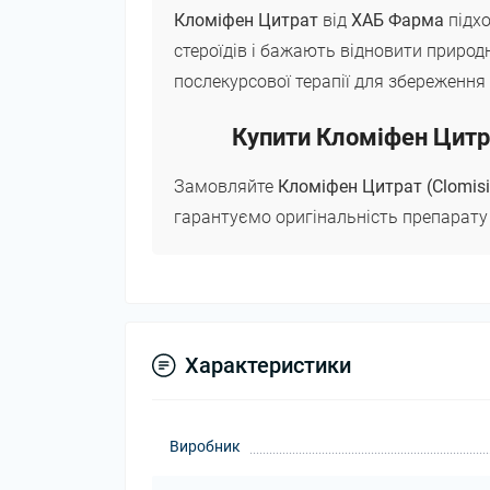
Кломіфен Цитрат
від
ХАБ Фарма
підх
стероїдів і бажають відновити прир
послекурсової терапії для збереження
Купити Кломіфен Цитра
Замовляйте
Кломіфен Цитрат (Clomis
гарантуємо оригінальність препарату 
Характеристики
Виробник