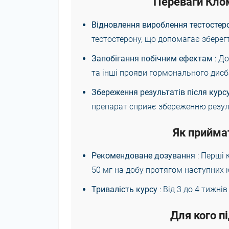
Переваги Кло
Відновлення вироблення тестостер
тестостерону, що допомагає зберегт
Запобігання побічним ефектам
: Д
та інші прояви гормонального дисб
Збереження результатів після курс
препарат сприяє збереженню резуль
Як прийма
Рекомендоване дозування
: Перші 
50 мг на добу протягом наступних к
Тривалість курсу
: Від 3 до 4 тижні
Для кого п