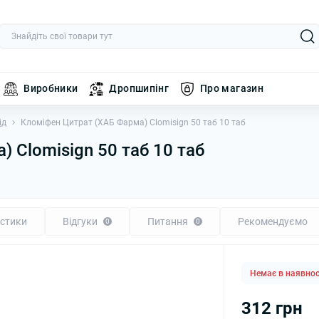
Виробники
Дропшипінг
Про магазин
ід
Кломіфен Цитрат (ХАБ Фарма) Clomisign 50 таб 10 таб
 Clomisign 50 таб 10 таб
стики
Відгуки
Питання
Рекомендуємо
0
0
Немає в наявнос
312 грн