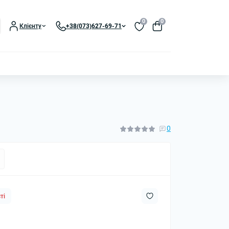
0
0
Клієнту
+38(073)627-69-71
0
ті