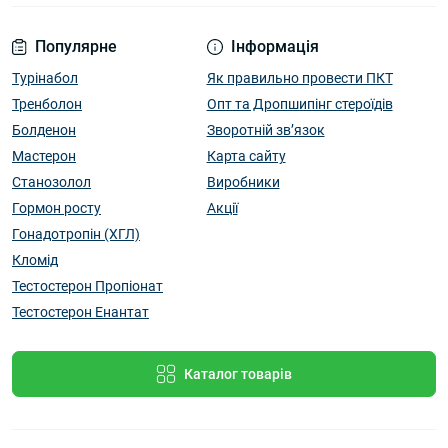
Популярне
Інформація
Турінабол
Як правильно провести ПКТ
Тренболон
Опт та Дропшипінг стероїдів
Болденон
Зворотній зв’язок
Мастерон
Карта сайту
Станозолол
Виробники
Гормон росту
Акції
Гонадотропін (ХГЛ)
Кломід
Тестостерон Пропіонат
Тестостерон Енантат
Каталог товарів