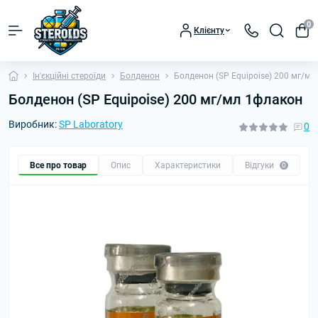
0
Клієнту
Ін'єкційні стероїди
Болденон
Болденон (SP Equipoise) 200 мг/м
Болденон (SP Equipoise) 200 мг/мл 1флакон
Виробник:
SP Laboratory
0
Все про товар
Опис
Характеристики
Відгуки
П
0