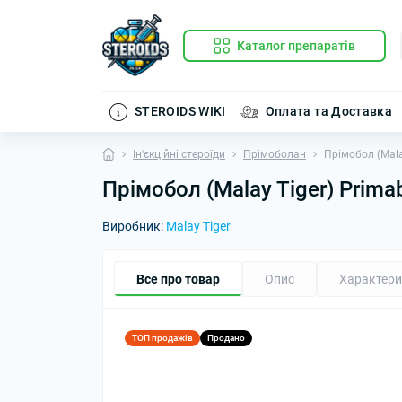
Каталог препаратів
STEROIDS WIKI
Оплата та Доставка
Ін'єкційні стероїди
Прімоболан
Прімобол (Mala
Прімобол (Malay Tiger) Prima
Виробник:
Malay Tiger
Все про товар
Опис
Характери
ТОП продажів
Продано