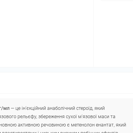
мг/мл
— це ін'єкційний анаболічний стероїд, який
зового рельєфу, збереження сухої м'язової маси та
сновною активною речовиною є метенолон енантат, який