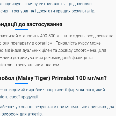
ол підвищує фізичну витривалість, що дозволяє
сивні тренування і досягати кращих результатів.
ндації до застосування
азвичай становить 400-800 мг на тиждень, розділених на
о рівня препарату в організмі. Тривалість курсу може
о від індивідуальних цілей та досвіду спортсмена. Для
ажливо дотримуватися рекомендацій фахівця та
 дієтою і тренувальним планом.
обол (Malay Tiger) Primabol 100 мг/мл?
r — це відомий виробник спортивної фармакології, який
ість своєї продукції.
забезпечує значні результати при мінімальних ризиках для
 вибором для атлетів.