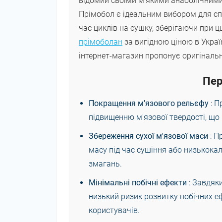
відомий своїми м'якими анаболічними
Прімобол є ідеальним вибором для спо
час циклів на сушку, зберігаючи при 
прімоболан
за вигідною ціною в Украї
інтернет-магазин пропонує оригінальн
Пер
Покращення м'язового рельєфу
: 
підвищенню м'язової твердості, що
Збереження сухої м'язової маси
: 
масу під час сушіння або низькокал
змагань.
Мінімальні побічні ефекти
: Завдяк
низький ризик розвитку побічних е
користувачів.