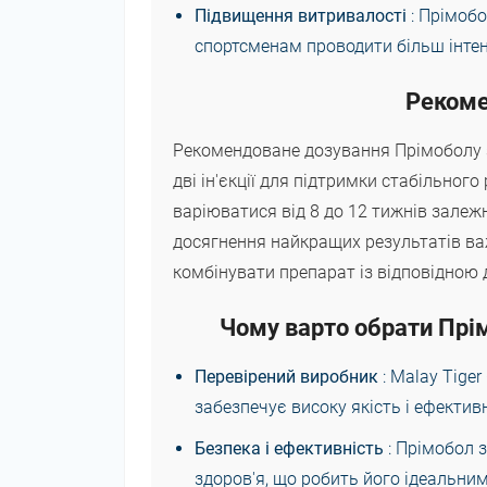
Підвищення витривалості
: Прімоб
спортсменам проводити більш інтен
Рекоме
Рекомендоване дозування Прімоболу з
дві ін'єкції для підтримки стабільног
варіюватися від 8 до 12 тижнів залежн
досягнення найкращих результатів в
комбінувати препарат із відповідною
Чому варто обрати Прім
Перевірений виробник
: Malay Tige
забезпечує високу якість і ефективн
Безпека і ефективність
: Прімобол 
здоров'я, що робить його ідеальним