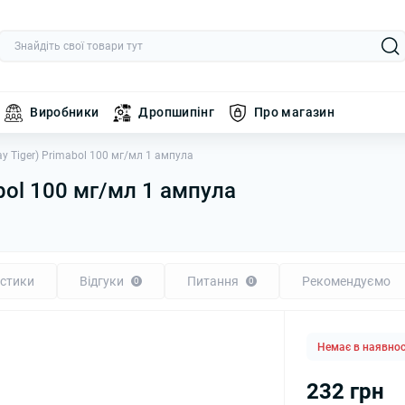
Виробники
Дропшипінг
Про магазин
y Tiger) Primabol 100 мг/мл 1 ампула
bol 100 мг/мл 1 ампула
стики
Відгуки
Питання
Рекомендуємо
0
0
Немає в наявнос
232 грн