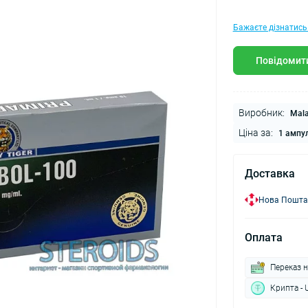
Бажаєте дізнатись
Повідомити
Виробник:
Mala
Ціна за:
1 ампу
Доставка
Нова Пошта
Оплата
Переказ н
Крипта - 