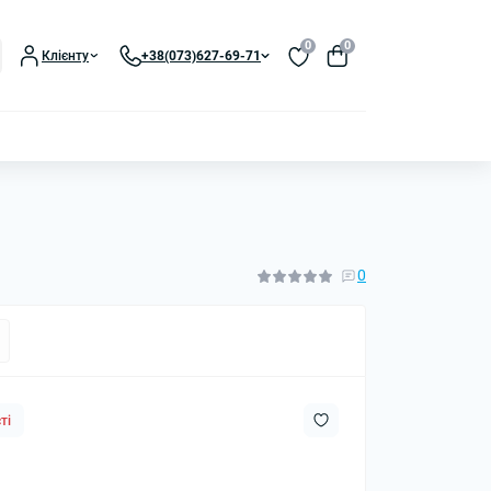
0
0
Клієнту
+38(073)627-69-71
0
ті