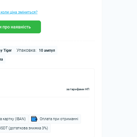
 коли ціна зміниться?
 про наявність
Упаковка:
y Tiger
10 ампул
ла
за тарифами НП
а картку (IBAN)
Оплата при отриманні
USDT (дотаткова знижка 3%)