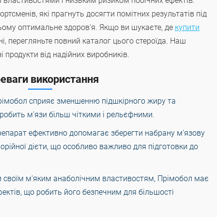
 властивостями і низьким ризиком побічних ефектів.
ртсменів, які прагнуть досягти помітних результатів під
цьому оптимальне здоров'я. Якщо ви шукаєте, де
купити
ні, перегляньте повний каталог цього стероїда. Наш
і продукти від надійних виробників.
еваги використання
Прімобол сприяє зменшенню підшкірного жиру та
 робить м'язи більш чіткими і рельєфними.
Препарат ефективно допомагає зберегти набрану м'язову
орійної дієти, що особливо важливо для підготовки до
и своїм м'яким анаболічним властивостям, Прімобол має
фектів, що робить його безпечним для більшості