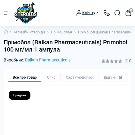
0
Клієнту
Ін'єкційні стероїди
Прімоболан
Прімобол (Balkan Pharmaceutical
Прімобол (Balkan Pharmaceuticals) Primobol
100 мг/мл 1 ампула
Виробник:
Balkan Pharmaceuticals
0
Все про товар
Опис
Характеристики
Відгуки
П
0
Продано