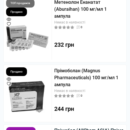
Метенолон Енанатат
ТОП продажів
(Aburaihan) 100 мг/мл 1
Продано
ампула
Немає в наявності
0
232 грн
Прімоболан (Magnus
Продано
Pharmaceuticals) 100 мг/мл 1
ампула
Немає в наявності
0
244 грн