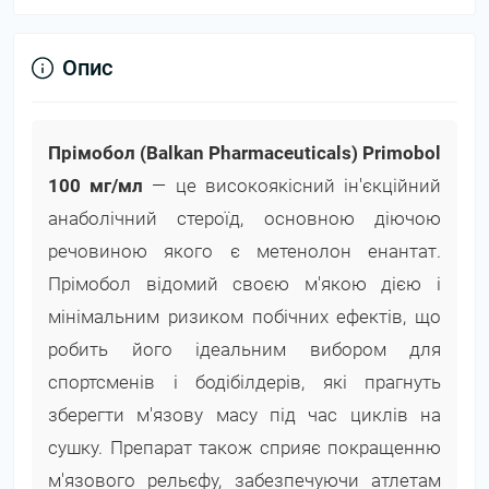
Опис
Прімобол (Balkan Pharmaceuticals) Primobol
100 мг/мл
— це високоякісний ін'єкційний
анаболічний стероїд, основною діючою
речовиною якого є метенолон енантат.
Прімобол відомий своєю м'якою дією і
мінімальним ризиком побічних ефектів, що
робить його ідеальним вибором для
спортсменів і бодібілдерів, які прагнуть
зберегти м'язову масу під час циклів на
сушку. Препарат також сприяє покращенню
м'язового рельєфу, забезпечуючи атлетам