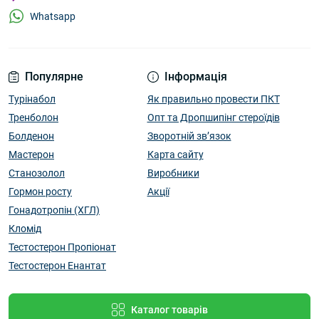
Whatsapp
Популярне
Інформація
Турінабол
Як правильно провести ПКТ
Тренболон
Опт та Дропшипінг стероїдів
Болденон
Зворотній зв’язок
Мастерон
Карта сайту
Станозолол
Виробники
Гормон росту
Акції
Гонадотропін (ХГЛ)
Кломід
Тестостерон Пропіонат
Тестостерон Енантат
Каталог товарів