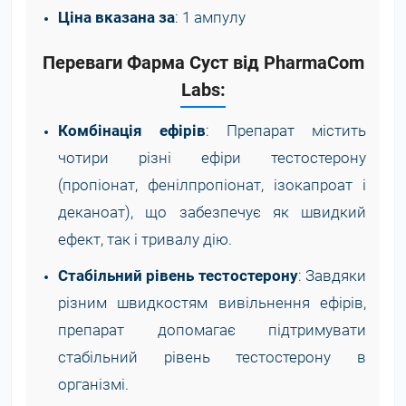
Ціна вказана за
: 1 ампулу
Переваги Фарма Суст від PharmaCom
Labs:
Комбінація ефірів
: Препарат містить
чотири різні ефіри тестостерону
(пропіонат, фенілпропіонат, ізокапроат і
деканоат), що забезпечує як швидкий
ефект, так і тривалу дію.
Стабільний рівень тестостерону
: Завдяки
різним швидкостям вивільнення ефірів,
препарат допомагає підтримувати
стабільний рівень тестостерону в
організмі.