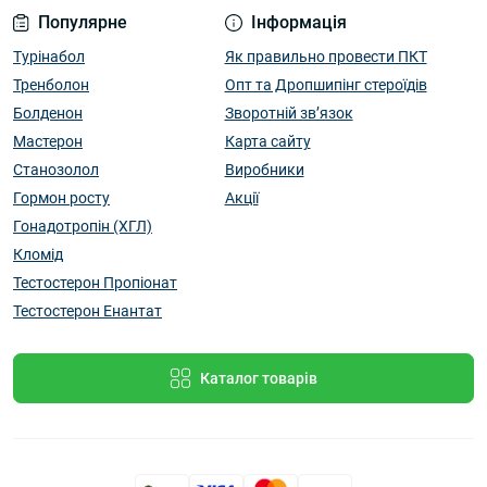
Популярне
Інформація
Турінабол
Як правильно провести ПКТ
Тренболон
Опт та Дропшипінг стероїдів
Болденон
Зворотній зв’язок
Мастерон
Карта сайту
Станозолол
Виробники
Гормон росту
Акції
Гонадотропін (ХГЛ)
Кломід
Тестостерон Пропіонат
Тестостерон Енантат
Каталог товарів