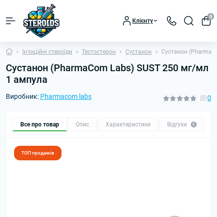
0
Клієнту
Ін'єкційні стероїди
Тестостерон
Сустанон
Сустанон (PharmaC
Сустанон (PharmaCom Labs) SUST 250 мг/мл
1 ампула
Виробник:
Pharmacom labs
0
Все про товар
Опис
Характеристики
Відгуки
П
0
ТОП продажів