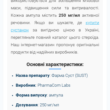
використовується для збільшення м'язової
маси, підвищення сили та витривалості.
Кожна ампула містить
250 мг/мл
активної
речовини. Якщо ви шукаєте, де
купити
сустанон
за вигідною ціною в Україні,
перегляньте повний каталог цього стероїда.
Наш інтернет-магазин пропонує оригінальні
продукти від надійних виробників.
Основні характеристики:
Назва препарату
: Фарма Суст (SUST)
Виробник
: PharmaCom Labs
Форма випуску
: ампула
Дозування
: 250 мг/мл