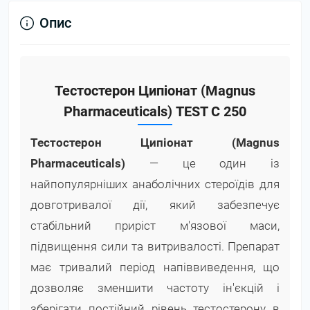
Опис
Тестостерон Ципіонат (Magnus
Pharmaceuticals) TEST C 250
Тестостерон Ципіонат (Magnus
Pharmaceuticals)
— це один із
найпопулярніших анаболічних стероїдів для
довготривалої дії, який забезпечує
стабільний приріст м'язової маси,
підвищення сили та витривалості. Препарат
має тривалий період напіввиведення, що
дозволяє зменшити частоту ін'єкцій і
зберігати постійний рівень тестостерону в