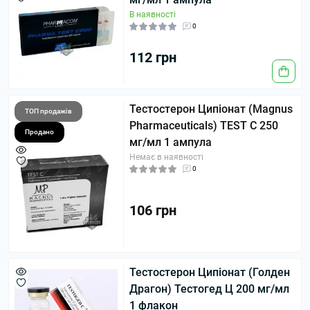
В наявності
0
112 грн
Тестостерон Ципіонат (Magnus
ТОП продажів
Pharmaceuticals) TEST C 250
Продано
мг/мл 1 ампула
Немає в наявності
0
106 грн
Тестостерон Ципіонат (Голден
Драгон) Тестогед Ц 200 мг/мл
1 флакон