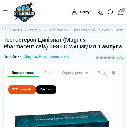
0
Клієнту
Ін'єкційні стероїди
Тестостерон
Тестостерон Ципіонат
Тестост
Тестостерон Ципіонат (Magnus
Pharmaceuticals) TEST C 250 мг/мл 1 ампула
Виробник:
Magnus Pharmaceuticals
0
Все про товар
Опис
Характеристики
Відгуки
П
0
ТОП продажів
Продано