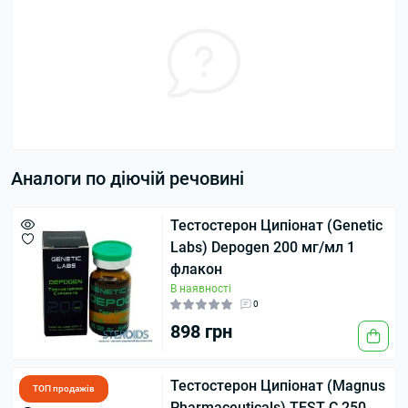
Аналоги по діючій речовині
Тестостерон Ципіонат (Genetic
Labs) Depogen 200 мг/мл 1
флакон
В наявності
0
898 грн
Тестостерон Ципіонат (Magnus
ТОП продажів
Pharmaceuticals) TEST C 250