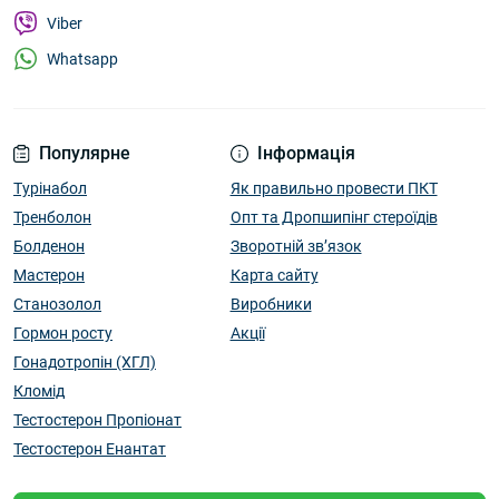
Viber
Whatsapp
Популярне
Інформація
Турінабол
Як правильно провести ПКТ
Тренболон
Опт та Дропшипінг стероїдів
Болденон
Зворотній зв’язок
Мастерон
Карта сайту
Станозолол
Виробники
Гормон росту
Акції
Гонадотропін (ХГЛ)
Кломід
Тестостерон Пропіонат
Тестостерон Енантат