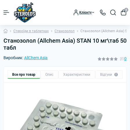
0
Клієнту
Стероїди в таблетках
Станозолол
Станозолол (Allchem Asia) ST
Станозолол (Allchem Asia) STAN 10 мг\таб 50
табл
Виробник:
AllChem Asia
0
Все про товар
Опис
Характеристики
Відгуки
П
0