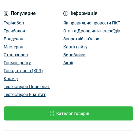
Популярне
Інформація
Турінабол
Як правильно провести ПКТ
Тренболон
Опт та Дропшипінг стероїдів
Болденон
Зворотній зв’язок
Мастерон
Карта сайту
Станозолол
Виробники
Гормон росту
Акції
Гонадотропін (ХГЛ)
Кломід
Тестостерон Пропіонат
Тестостерон Енантат
Каталог товарів