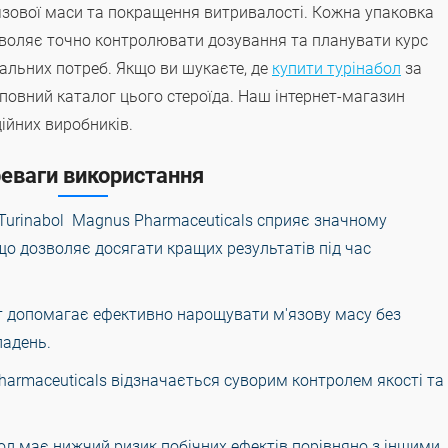
язової маси та покращення витривалості. Кожна упаковка
озволяє точно контролювати дозування та планувати курс
альних потреб. Якщо ви шукаєте, де
купити турінабол
за
 повний каталог цього стероїда. Наш інтернет-магазин
дійних виробників.
еваги використання
 Turinabol Magnus Pharmaceuticals сприяє значному
що дозволяє досягати кращих результатів під час
т допомагає ефективно нарощувати м'язову масу без
ладень.
harmaceuticals відзначається суворим контролем якості та
бол має нижчий ризик побічних ефектів порівняно з іншими