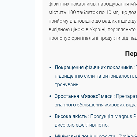
фізичних показників, нарощування м'
містить 100 таблеток по 10 мг, що д
прийому відповідно до ваших індивіду
вигідною ціною в Україні, перегляньте
пропонує оригінальні продукти від на
Пер
Покращення фізичних показників
:
підвищенню сили та витривалості, 
тренувань.
Зростання м'язової маси
: Препара
значного збільшення жирових відк
Висока якість
: Продукція Magnus P
високою ефективністю.
Мінімальні побічні ефекти
: Туріна