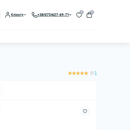
0
0
Клієнту
+38(073)627-69-71
1