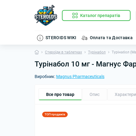
Каталог препаратів
STEROIDS WIKI
Оплата та Доставка
Стероїди в таблетках
Турінабол
Турінабол (Ма
Турінабол 10 мг - Магнус Фа
Виробник:
Magnus Pharmaceuticals
Все про товар
Опис
Характери
ТОП продажів