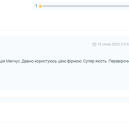
1
19 cічня 2025 (15:5
ція Магнус. Давно користуюсь цією фірмою. Супер якість. Перевірочн