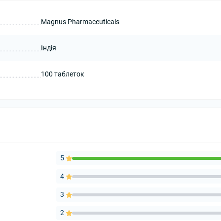
Magnus Pharmaceuticals
Індія
100 таблеток
5
4
3
2