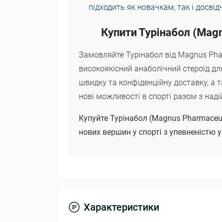
підходить як новачкам, так і досві
Купити Турінабол (Magn
Замовляйте Турінабол від Magnus Pharm
високоякісний анаболічний стероїд д
швидку та конфіденційну доставку, а 
нові можливості в спорті разом з над
Купуйте Турінабол (Magnus Pharmaceuti
нових вершин у спорті з упевненістю у
Характеристики