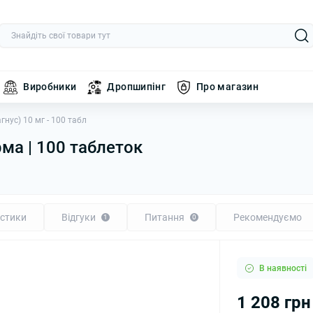
Виробники
Дропшипінг
Про магазин
гнус) 10 мг - 100 табл
рма | 100 таблеток
стики
Відгуки
Питання
Рекомендуємо
1
0
В наявності
1 208 грн