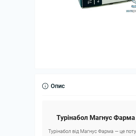
Опис
Турінабол Магнус Фарма 
Турінабол від Магнус Фарма — це пот