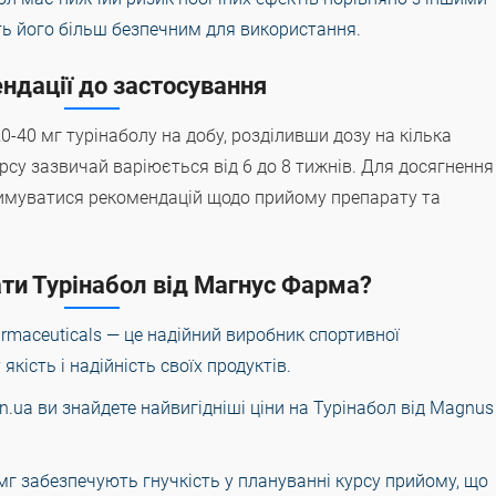
ь його більш безпечним для використання.
ндації до застосування
40 мг турінаболу на добу, розділивши дозу на кілька
рсу зазвичай варіюється від 6 до 8 тижнів. Для досягнення
имуватися рекомендацій щодо прийому препарату та
ти Турінабол від Магнус Фарма?
rmaceuticals — це надійний виробник спортивної
якість і надійність своїх продуктів.
s.in.ua ви знайдете найвигідніші ціни на Турінабол від Magnus
 мг забезпечують гнучкість у плануванні курсу прийому, що