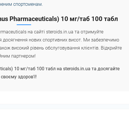
дченим спортсменам.
us Pharmaceuticals) 10 мг/таб 100 табл
aceuticals на сайті steroids.in.ua та отримуйте
ля досягнення нових спортивних висот. Ми забезпечимо
також високий рівень обслуговування клієнтів. Відкрийте
ійним партнером!
cals) 10 мг/таб 100 табл на steroids.in.ua та досягайте
 своєму здоров'ї!