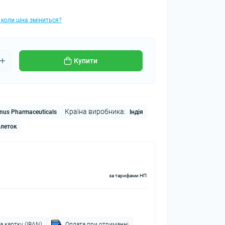
 коли ціна зміниться?
Купити
Країна виробника:
us Pharmaceuticals
Індія
блеток
за тарифами НП
а картку (IBAN)
Оплата при отриманні