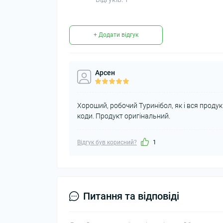
+ Додати відгук
Арсен
Хороший, робочий Туринібол, як і вся продук
коди. Продукт оригінальний.
Відгук був корисний?
1
Питання та відповіді