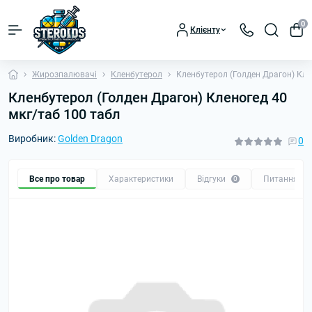
0
Клієнту
Жирозпалювачі
Кленбутерол
Кленбутерол (Голден Драгон) Кле
Кленбутерол (Голден Драгон) Кленогед 40
мкг/таб 100 табл
Виробник:
Golden Dragon
0
Все про товар
Характеристики
Відгуки
Питання
0
0