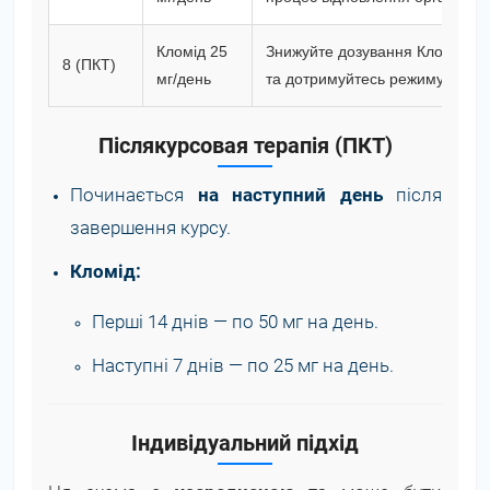
Кломід 25
Знижуйте дозування Кломіду. 
8 (ПКТ)
мг/день
та дотримуйтесь режиму відно
Післякурсовая терапія (ПКТ)
Починається
на наступний день
після
завершення курсу.
Кломід:
Перші 14 днів — по 50 мг на день.
Наступні 7 днів — по 25 мг на день.
Індивідуальний підхід