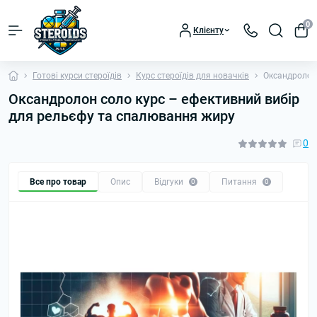
0
Клієнту
Готові курси стероїдів
Курс стероїдів для новачків
Оксандролон
Оксандролон соло курс – ефективний вибір
для рельєфу та спалювання жиру
0
Все про товар
Опис
Відгуки
Питання
0
0