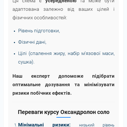
Ця схема є
усередненою
та може бути
адаптована залежно від ваших цілей і
фізичних особливостей:
Рівень підготовки,
Фізичні дані,
Цілі (спалення жиру, набір м'язової маси,
сушка).
Наш експерт допоможе підібрати
оптимальне дозування та мінімізувати
ризики побічних ефектів.
Переваги курсу Оксандролон соло
Мінімальні ризики:
низький рівень