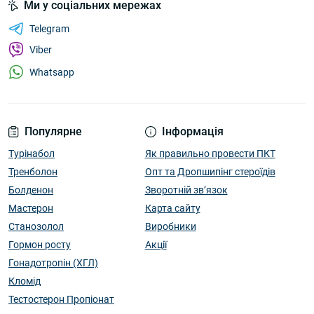
Ми у соціальних мережах
Telegram
Viber
Whatsapp
Популярне
Інформація
Турінабол
Як правильно провести ПКТ
Тренболон
Опт та Дропшипінг стероїдів
Болденон
Зворотній зв’язок
Мастерон
Карта сайту
Станозолол
Виробники
Гормон росту
Акції
Гонадотропін (ХГЛ)
Кломід
Тестостерон Пропіонат