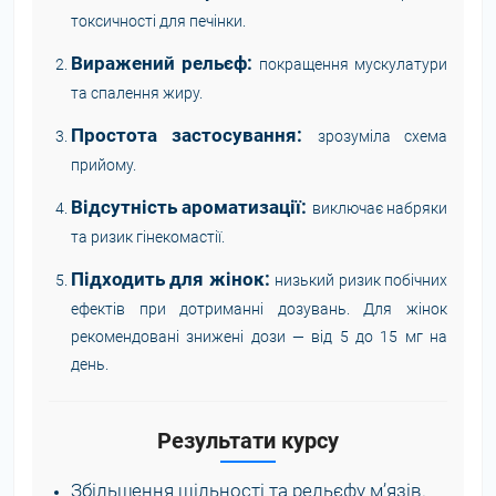
токсичності для печінки.
Виражений рельєф:
покращення мускулатури
та спалення жиру.
Простота застосування:
зрозуміла схема
прийому.
Відсутність ароматизації:
виключає набряки
та ризик гінекомастії.
Підходить для жінок:
низький ризик побічних
ефектів при дотриманні дозувань. Для жінок
рекомендовані знижені дози — від 5 до 15 мг на
день.
Результати курсу
Збільшення щільності та рельєфу м’язів.