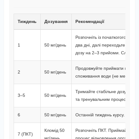
Тиждень
Дозування
Рекомендації
Розпочніть із початкогого дозу
1
50 мг/день
два дні, далі переходьте на 50 
дозу на 2–3 прийоми. Слідкуйте
Продовжуйте приймати вказане
2
50 мг/день
споживання води (не менше 2 л
Тримайте стабільне дозування
3–5
50 мг/день
та тренувальним процесом.
6
50 мг/день
Останній тиждень курсу. Підгот
Кломід 50
Розпочніть ПКТ. Приймайте Кл
7 (ПКТ)
мг/день
процес відновлення організму.