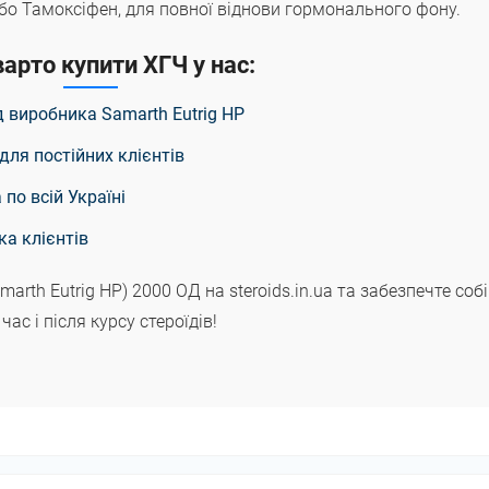
бо Тамоксіфен, для повної віднови гормонального фону.
арто купити ХГЧ у нас:
ід виробника Samarth Еutrig HP
для постійних клієнтів
по всій Україні
ка клієнтів
rth Еutrig HP) 2000 ОД на steroids.in.ua та забезпечте собі
ас і після курсу стероїдів!