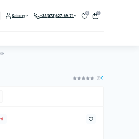
0
0
Клієнту
+38(073)627-69-71
кон
0
ті