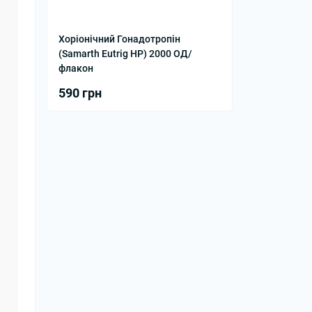
Хоріонічний Гонадотропін
а
(Samarth Еutrig HP) 2000 ОД/
флакон
590 грн