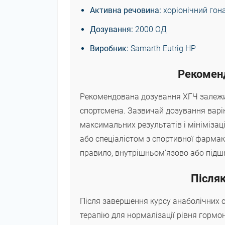
Активна речовина:
хоріонічний гон
Дозування:
2000 ОД
Виробник:
Samarth Еutrig HP
Рекоменд
Рекомендована дозування ХГЧ залежит
спортсмена. Зазвичай дозування варі
максимальних результатів і мінімізац
або спеціалістом з спортивної фармак
правило, внутрішньом'язово або підшк
Післяк
Після завершення курсу анаболічних 
терапію для нормалізації рівня гормон