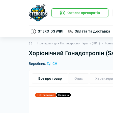
Каталог препаратів
STEROIDS WIKI
Оплата та Доставка
Препарати для Післякурсової Терапії (ПКТ)
Гонад
Хоріонічний Гонадотропін (S
Виробник:
ZyhCH
Все про товар
Опис
Характери
ТОП продажів
Продано