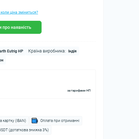
 коли ціна зміниться?
 про наявність
Країна виробника:
rth Еutrig HP
Індія
он
за тарифами НП
а картку (IBAN)
Оплата при отриманні
USDT (дотаткова знижка 3%)