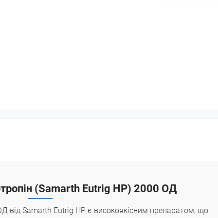
тропін (Samarth Еutrig HP) 2000 ОД
ОД від Samarth Еutrig HP є високоякісним препаратом, що