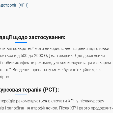
адотропін (ХГЧ)
ації щодо застосування:
ь від конкретної мети використання та рівня підготовки
юється від 500 до 2000 ОД на тиждень. Для досягнення
ії побічних ефектів рекомендується консультація з лікарем
ології. Введення препарату може бути ін'єкційним, як
ірно.
урсовая терапія (PCT):
стероїдів рекомендується включати ХГЧ у післякурсову
ів і запобігання атрофії яєчок. Після ХГЧ варто продовжит