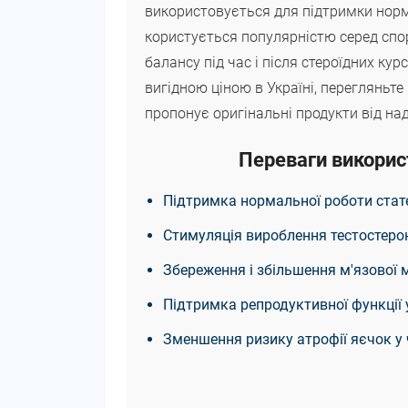
використовується для підтримки нормал
користується популярністю серед спор
балансу під час і після стероїдних кур
вигідною ціною в Україні, перегляньт
пропонує оригінальні продукти від на
Переваги викорис
Підтримка нормальної роботи стат
Стимуляція вироблення тестостерон
Збереження і збільшення м'язової м
Підтримка репродуктивної функції 
Зменшення ризику атрофії яєчок у 