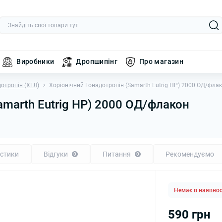
Виробники
Дропшипінг
Про магазин
отропін (ХГЛ)
Хоріонічний Гонадотропін (Samarth Еutrig HP) 2000 ОД/фла
amarth Еutrig HP) 2000 ОД/флакон
стики
Відгуки
Питання
Рекомендуємо
0
0
Немає в наявнос
590 грн