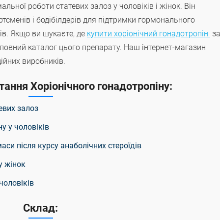
ьної роботи статевих залоз у чоловіків і жінок. Він
тсменів і бодібілдерів для підтримки гормонального
сів. Якщо ви шукаєте, де
купити хоріонічний гонадотропін
з
е повний каталог цього препарату. Наш інтернет-магазин
дійних виробників.
тання Хоріонічного гонадотропіну:
евих залоз
у у чоловіків
аси після курсу анаболічних стероїдів
у жінок
чоловіків
Склад: