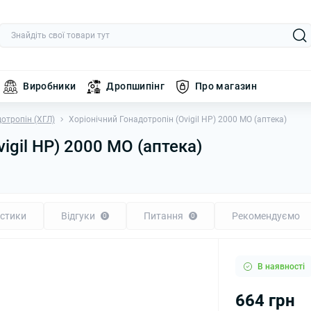
Виробники
Дропшипінг
Про магазин
отропін (ХГЛ)
Хоріонічний Гонадотропін (Ovigil HP) 2000 МО (аптека)
igil HP) 2000 МО (аптека)
стики
Відгуки
Питання
Рекомендуємо
0
0
В наявності
664 грн