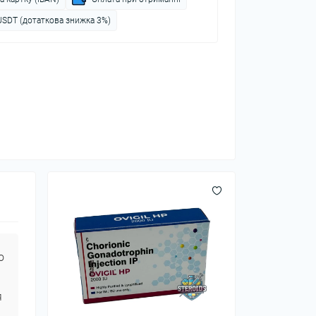
USDT (дотаткова знижка 3%)
о
я