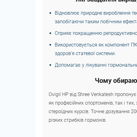
Відновлює природне вироблення тес
запобігаючи таким побічним ефекта
Сприяє покращенню репродуктивної 
Використовується як компонент ПК
здоров’я статевої системи.
Допомагає у лікуванні гормональни
Чому обирают
Ovigil HP від Shree Venkatesh пропону
як професійних спортсменів, так і тих
стероїдних курсів. Точне дозування 2
різких стрибків гормонів.