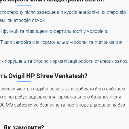
тостерону після завершення курсів анаболічних стероїдів,
м, як атрофія яєчок.
функції та підвищенню фертильності у чоловіків.
Т для запобігання гормональним збоям та підтримання
х порушень та сприяє нормалізації роботи статевих залоз.
ь Ovigil HP Shree Venkatesh?
є високу якість і надійні результати, роблячи його вибором
, хто потребує відновлення гормонального балансу після
000 МО забезпечує безпечне та поступове відновлення без
Як замовити?