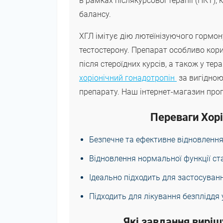
в рамках післякурсової терапії (ПКТ)
балансу.
ХГЛ імітує дію лютеїнізуючого гормо
тестостерону. Препарат особливо кор
після стероїдних курсів, а також у тер
хоріонічний гонадотропін
за вигідною
препарату. Наш інтернет-магазин проп
Переваги Хорі
Безпечне та ефективне відновлення
Відновлення нормальної функції ст
Ідеально підходить для застосуванн
Підходить для лікування безпліддя
Які завдання виріш