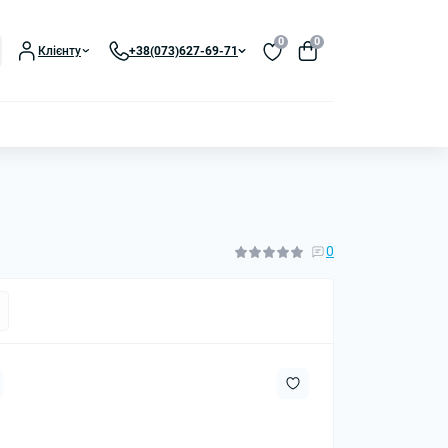
0
0
Клієнту
+38(073)627-69-71
0