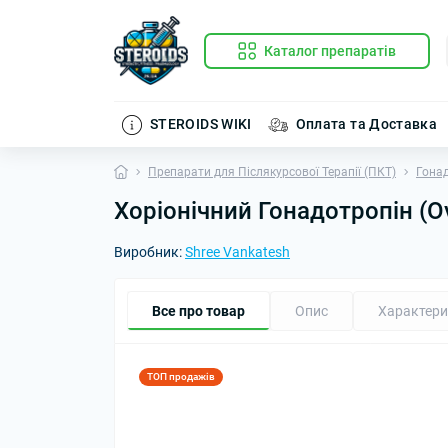
Каталог препаратів
STEROIDS WIKI
Оплата та Доставка
Препарати для Післякурсової Терапії (ПКТ)
Гонад
Хоріонічний Гонадотропін (Ov
Виробник:
Shree Vankatesh
Все про товар
Опис
Характери
ТОП продажів