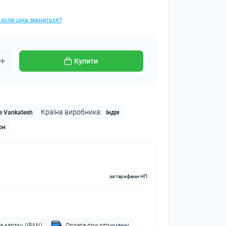
 коли ціна зміниться?
Купити
Країна виробника:
e Vankatesh
Індія
он
за тарифами НП
а картку (IBAN)
Оплата при отриманні