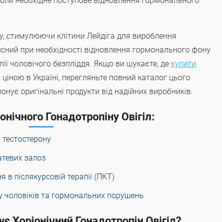
, коли необхідне поступове відновлення гормонального
ну, стимулюючи клітини Лейдіга для вироблення
исний при необхідності відновлення гормонального фону
апії чоловічого безпліддя. Якщо ви шукаєте, де
купити
 ціною в Україні, перегляньте повний каталог цього
онує оригінальні продукти від надійних виробників.
онічного Гонадотропіну Овігіл:
 тестостерону
атевих залоз
я в післякурсовій терапії (ПКТ)
 у чоловіків та гормональних порушень
ує Хоріонічний Гонадотропін Овігіл?