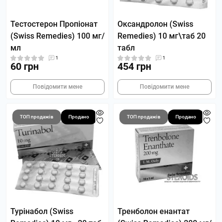
Тестостерон Пропіонат
Оксандролон (Swiss
(Swiss Remedies) 100 мг/
Remedies) 10 мг\таб 20
мл
табл
1
1
60 грн
454 грн
Повідомити мене
Повідомити мене
ТОП продажів
Продано
ТОП продажів
Продано
Турінабол (Swiss
Тренболон енантат