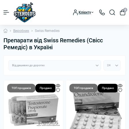
0
Клієнту
Виробник
Swiss Remedies
Препарати від Swiss Remedies (Свісс
Ремедіс) в Україні
ТОП продажів
Продано
ТОП продажів
Продано