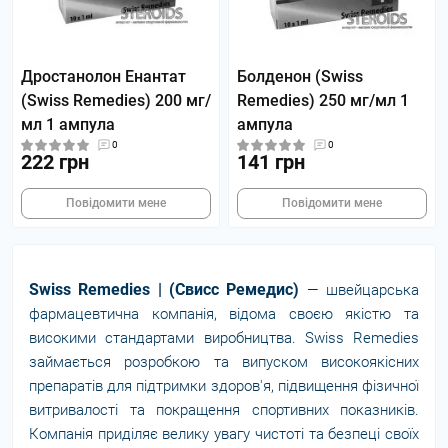
Дростанолон Енантат
Болденон (Swiss
(Swiss Remedies) 200 мг/
Remedies) 250 мг/мл 1
мл 1 ампула
ампула
0
0
222 грн
141 грн
Повідомити мене
Повідомити мене
Swiss Remedies | (Свисс Ремедис)
— швейцарська
фармацевтична компанія, відома своєю якістю та
високими стандартами виробництва. Swiss Remedies
займається розробкою та випуском високоякісних
препаратів для підтримки здоров'я, підвищення фізичної
витривалості та покращення спортивних показників.
Компанія приділяє велику увагу чистоті та безпеці своїх