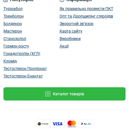
Турінабол
Як правильно провести ПКТ
Тренболон
Опт та Дропшипінг стероїдів
Болденон
Зворотній зв’язок
Мастерон
Карта сайту
Станозолол
Виробники
Гормон росту
Акції
Гонадотропін (ХГЛ)
Кломід
Тестостерон Пропіонат
Тестостерон Енантат
Каталог товарів