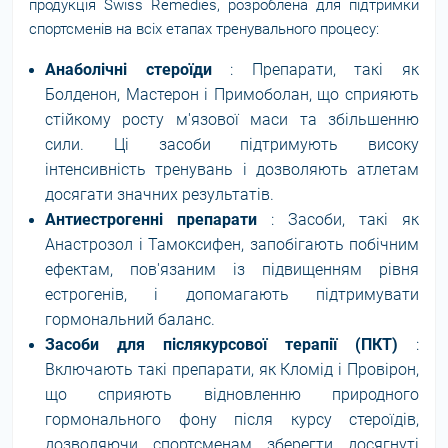
продукція Swiss Remedies, розроблена для підтримки
спортсменів на всіх етапах тренувального процесу:
Анаболічні стероїди
: Препарати, такі як
Болденон, Мастерон і Примоболан, що сприяють
стійкому росту м'язової маси та збільшенню
сили. Ці засоби підтримують високу
інтенсивність тренувань і дозволяють атлетам
досягати значних результатів.
Антиестрогенні препарати
: Засоби, такі як
Анастрозол і Тамоксифен, запобігають побічним
ефектам, пов'язаним із підвищенням рівня
естрогенів, і допомагають підтримувати
гормональний баланс.
Засоби для післякурсової терапії (ПКТ)
:
Включають такі препарати, як Кломід і Провірон,
що сприяють відновленню природного
гормонального фону після курсу стероїдів,
дозволяючи спортсменам зберегти досягнуті