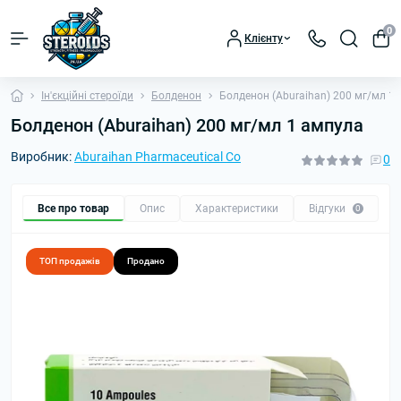
0
Клієнту
Ін'єкційні стероїди
Болденон
Болденон (Aburaihan) 200 мг/мл 1
Болденон (Aburaihan) 200 мг/мл 1 ампула
Виробник:
Aburaihan Pharmaceutical Co
0
Все про товар
Опис
Характеристики
Відгуки
П
0
ТОП продажів
Продано