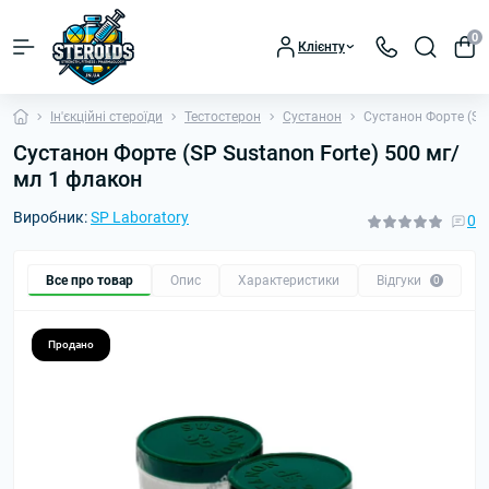
0
Клієнту
Ін'єкційні стероїди
Тестостерон
Сустанон
Сустанон Форте (SP
Сустанон Форте (SP Sustanon Forte) 500 мг/
мл 1 флакон
Виробник:
SP Laboratory
0
Все про товар
Опис
Характеристики
Відгуки
П
0
Продано