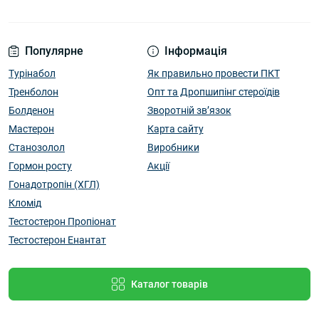
Популярне
Інформація
Турінабол
Як правильно провести ПКТ
Тренболон
Опт та Дропшипінг стероїдів
Болденон
Зворотній зв’язок
Мастерон
Карта сайту
Станозолол
Виробники
Гормон росту
Акції
Гонадотропін (ХГЛ)
Кломід
Тестостерон Пропіонат
Тестостерон Енантат
Каталог товарів