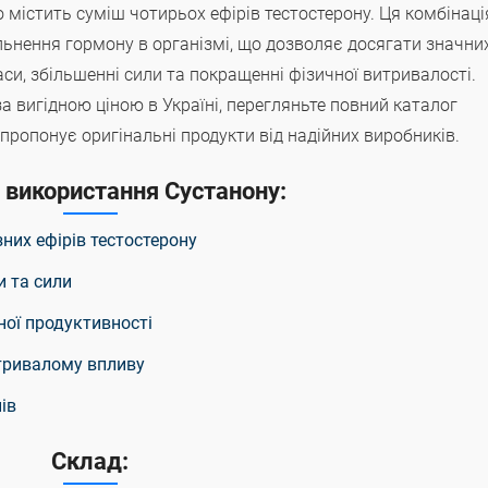
о містить суміш чотирьох ефірів тестостерону. Ця комбінаці
льнення гормону в організмі, що дозволяє досягати значни
си, збільшенні сили та покращенні фізичної витривалості.
а вигідною ціною в Україні, перегляньте повний каталог
 пропонує оригінальні продукти від надійних виробників.
 використання Сустанону:
них ефірів тестостерону
и та сили
ної продуктивності
тривалому впливу
ів
Склад: