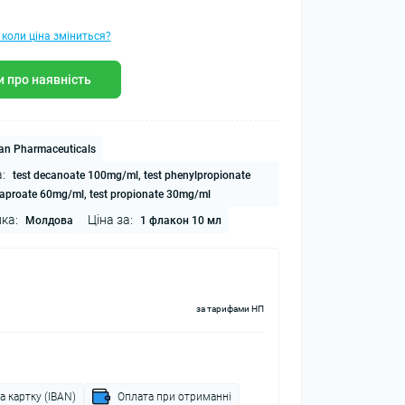
 коли ціна зміниться?
 про наявність
an Pharmaceuticals
:
test decanoate 100mg/ml, test phenylpropionate
caproate 60mg/ml, test propionate 30mg/ml
ка:
Ціна за:
Молдова
1 флакон 10 мл
за тарифами НП
а картку (IBAN)
Оплата при отриманні