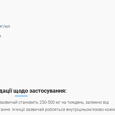
мг/мл
л
ації щодо застосування:
азвичай становить 250-500 мг на тиждень, залежно від
тання. Ін'єкції зазвичай робляться внутрішньом'язово кожн