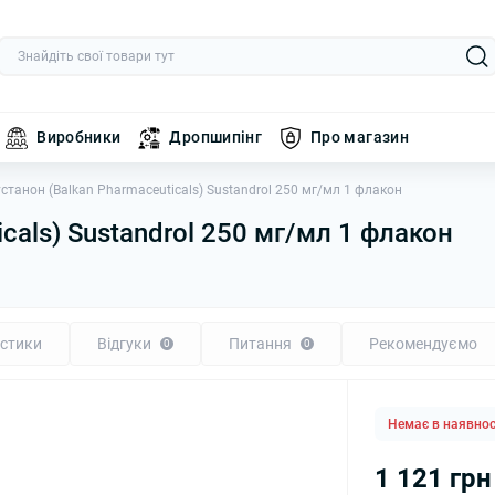
Виробники
Дропшипінг
Про магазин
станон (Balkan Pharmaceuticals) Sustandrol 250 мг/мл 1 флакон
cals) Sustandrol 250 мг/мл 1 флакон
стики
Відгуки
Питання
Рекомендуємо
0
0
Немає в наявнос
1 121 грн