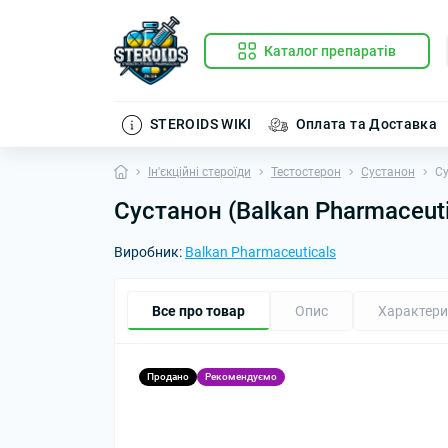
Каталог препаратів
STEROIDS WIKI
Оплата та Доставка
Ін'єкційні стероїди
Тестостерон
Сустанон
Су
Сустанон (Balkan Pharmaceuti
Виробник:
Balkan Pharmaceuticals
Все про товар
Опис
Характери
Продано
Рекомендуємо