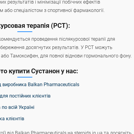
х результатів і мінімізації побічних ефектів
м або спеціалістом з спортивної фармакології.
урсовая терапія (PCT):
омендується проведення післякурсової терапії для
збереження досягнутих результатів. У PCT можуть
 або Тамоксифен, для повної віднови гормонального фону.
то купити Сустанон у нас:
ід виробника Balkan Pharmaceuticals
для постійних клієнтів
по всій Україні
ка клієнтів
) від Balkan Pharmaceuticals на steroids.in.ua та досягніть