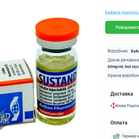
Бажаєте дізнатись
Повідомити
Виробник:
Balk
Діюча речовина
60mg/ml, test iso
Країна виробни
Доставка
Нова Пошта
Оплата
Переказ н