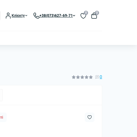
0
0
Клієнту
+38(073)627-69-71
0
ті