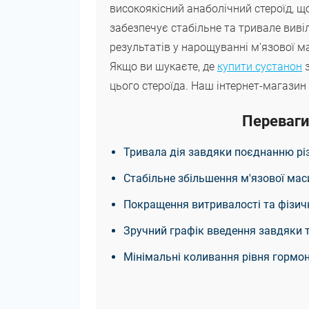
високоякісний анаболічний стероїд, щ
забезпечує стабільне та тривале виві
результатів у нарощуванні м'язової ма
Якщо ви шукаєте, де
купити сустанон
з
цього стероїда. Наш інтернет-магазин
Переваги
Тривала дія завдяки поєднанню різ
Стабільне збільшення м'язової мас
Покращення витривалості та фізич
Зручний графік введення завдяки 
Мінімальні коливання рівня гормон