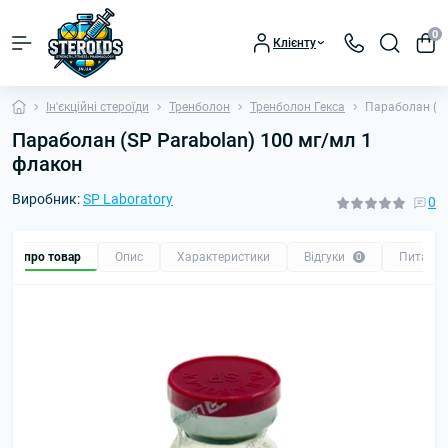
0
Клієнту
Ін'єкційні стероїди
Тренболон
Тренболон Гекса
Параболан (SP
Параболан (SP Parabolan) 100 мг/мл 1
флакон
Виробник:
SP Laboratory
0
Все про товар
Опис
Характеристики
Відгуки
Питанн
0