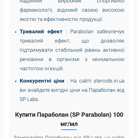
надійний виробник спортивної
фармакології, відомий своєю високою
якістю та ефективністю продукції.
Тривалий ефект
: Parabolan забезпечує
тривалий ефект, що дозволяє
підтримувати стабільний рівень активної
речовини в організмі з мінімальною
частотою ін'єкцій.
Конкурентні ціни
: На сайті steroids.in.ua
ви знайдете вигідні ціни на Параболан від
SP Labs.
Купити Параболан (SP Parabolan) 100
мг/мл
Замовляйте Параболан від SP Labs на сайті