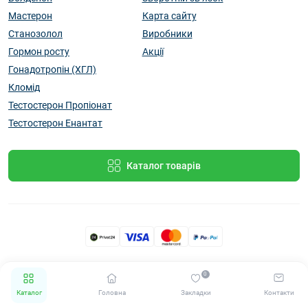
Мастерон
Карта сайту
Станозолол
Виробники
Гормон росту
Акції
Гонадотропін (ХГЛ)
Кломід
Тестостерон Пропіонат
Тестостерон Енантат
Каталог товарів
Працює на
ocStore
0
STEROIDS UA © 2026
Каталог
Головна
Закладки
Контакти