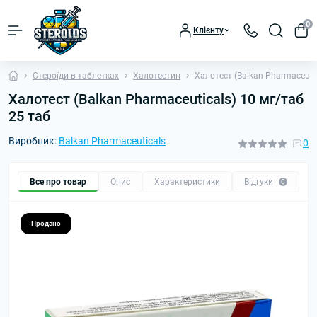
0
Клієнту
Стероїди в таблетках
Халотестин
Халотест (Balkan Pharmaceutic
Халотест (Balkan Pharmaceuticals) 10 мг/таб
25 таб
Виробник:
Balkan Pharmaceuticals
0
Все про товар
Опис
Характеристики
Відгуки
П
0
Продано