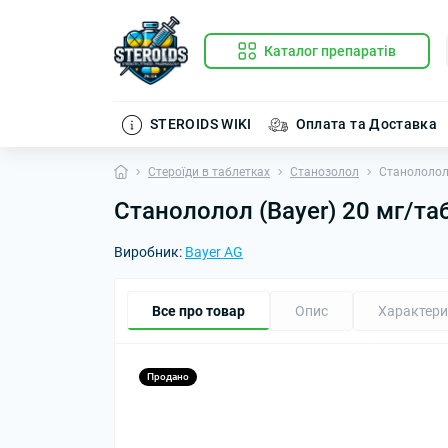
Каталог препаратів
STEROIDS WIKI
Оплата та Доставка
Стероїди в таблетках
Станозолол
Станололол 
Станололол (Bayer) 20 мг/та
Виробник:
Bayer AG
Все про товар
Опис
Характери
Продано