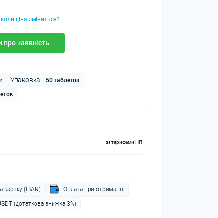
 коли ціна зміниться?
 про наявність
Упаковка:
r
50 таблеток
леток
за тарифами НП
а картку (IBAN)
Оплата при отриманні
USDT (дотаткова знижка 3%)