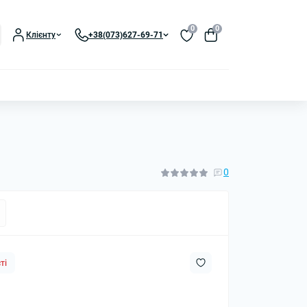
0
0
Клієнту
+38(073)627-69-71
0
ті