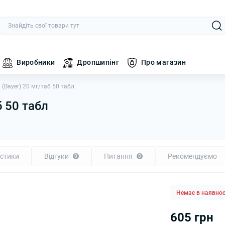
Виробники
Дропшипінг
Про магазин
(Bayer) 20 мг/таб 50 табл
б 50 табл
стики
Відгуки
Питання
Рекомендуємо
0
0
Немає в наявнос
605 грн