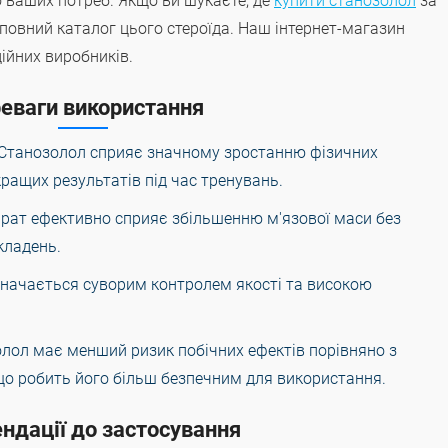
о ваших потреб. Якщо ви шукаєте, де
купити станозолол
за
 повний каталог цього стероїда. Наш інтернет-магазин
дійних виробників.
еваги використання
 Станозолол сприяє значному зростанню фізичних
ращих результатів під час тренувань.
арат ефективно сприяє збільшенню м'язової маси без
кладень.
дзначається суворим контролем якості та високою
олол має менший ризик побічних ефектів порівняно з
що робить його більш безпечним для використання.
ндації до застосування