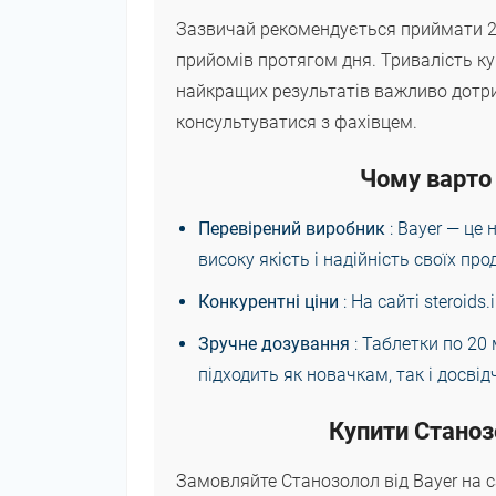
Зазвичай рекомендується приймати 20
прийомів протягом дня. Тривалість ку
найкращих результатів важливо дотр
консультуватися з фахівцем.
Чому варто 
Перевірений виробник
: Bayer — це
високу якість і надійність своїх про
Конкурентні ціни
: На сайті steroid
Зручне дозування
: Таблетки по 20
підходить як новачкам, так і досві
Купити Станоз
Замовляйте Станозолол від Bayer на са