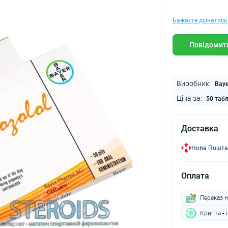
Бажаєте дізнатись
Повідомити
Виробник:
Baye
Ціна за:
50 таб
Доставка
Нова Пошта
Оплата
Переказ н
Крипта - 