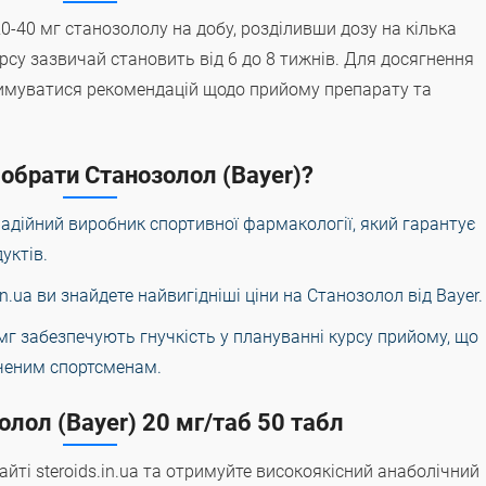
-40 мг станозололу на добу, розділивши дозу на кілька
рсу зазвичай становить від 6 до 8 тижнів. Для досягнення
имуватися рекомендацій щодо прийому препарату та
обрати Станозолол (Bayer)?
 надійний виробник спортивної фармакології, який гарантує
дуктів.
s.in.ua ви знайдете найвигідніші ціни на Станозолол від Bayer.
 мг забезпечують гнучкість у плануванні курсу прийому, що
дченим спортсменам.
олол (Bayer) 20 мг/таб 50 табл
йті steroids.in.ua та отримуйте високоякісний анаболічний