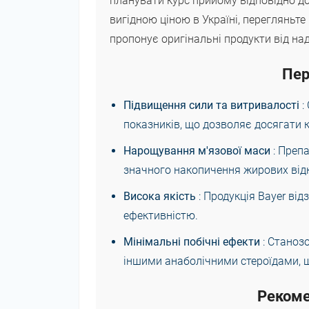
планувати курс прийому відповідно д
вигідною ціною в Україні, перегляньте
пропонує оригінальні продукти від на
Пер
Підвищення сили та витривалості
:
показників, що дозволяє досягати к
Нарощування м'язової маси
: Преп
значного накопичення жирових від
Висока якість
: Продукція Bayer ві
ефективністю.
Мінімальні побічні ефекти
: Станоз
іншими анаболічними стероїдами, 
Рекоме