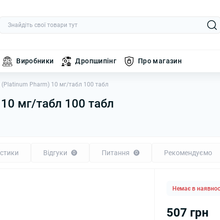
Виробники
Дропшипінг
Про магазин
(Platinum Pharm) 10 мг/табл 100 табл
 10 мг/табл 100 табл
стики
Відгуки
Питання
Рекомендуємо
0
0
Немає в наявнос
507 грн