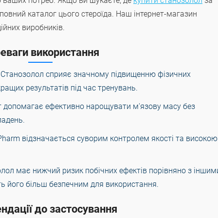
о ваших потреб. Якщо ви шукаєте, де
купити станозолол
за
 повний каталог цього стероїда. Наш інтернет-магазин
дійних виробників.
еваги використання
: Станозолол сприяє значному підвищенню фізичних
ращих результатів під час тренувань.
т допомагає ефективно нарощувати м'язову масу без
ладень.
 Pharm відзначається суворим контролем якості та високою
олол має нижчий ризик побічних ефектів порівняно з іншим
ь його більш безпечним для використання.
ндації до застосування