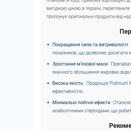
планувати курс прийому відповідно д
вигідною ціною в Україні, перегляньте
пропонує оригінальні продукти від на
Пер
Покращення сили та витривалості
показників, що дозволяє досягати к
Зростання м'язової маси
: Препара
значного збільшення жирових відк
Висока якість
: Продукція Platinum
ефективністю.
Мінімальні побічні ефекти
: Станоз
анаболічними стероїдами, що робит
Рекоме