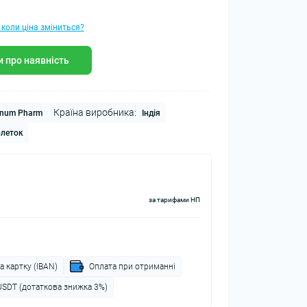
 коли ціна зміниться?
 про наявність
Країна виробника:
inum Pharm
Індія
блеток
за тарифами НП
а картку (IBAN)
Оплата при отриманні
USDT (дотаткова знижка 3%)