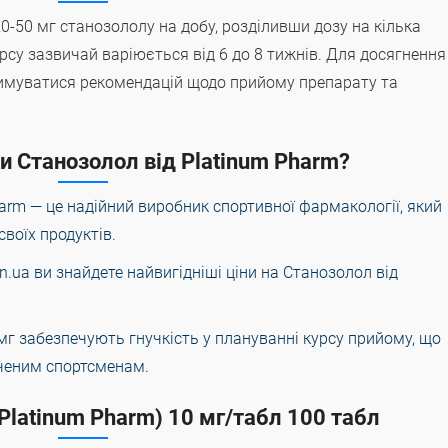
-50 мг станозололу на добу, розділивши дозу на кілька
рсу зазвичай варіюється від 6 до 8 тижнів. Для досягнення
имуватися рекомендацій щодо прийому препарату та
и Станозолол від Platinum Pharm?
harm — це надійний виробник спортивної фармакології, який
своїх продуктів.
s.in.ua ви знайдете найвигідніші ціни на Станозолол від
 мг забезпечують гнучкість у плануванні курсу прийому, що
дченим спортсменам.
Platinum Pharm) 10 мг/табл 100 табл