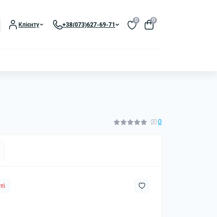
0
0
Клієнту
+38(073)627-69-71
0
ті