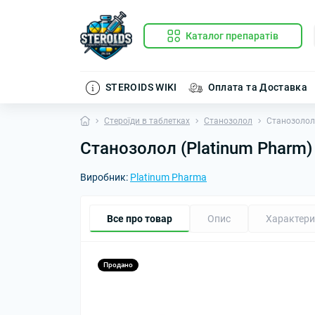
Каталог препаратів
STEROIDS WIKI
Оплата та Доставка
Стероїди в таблетках
Станозолол
Станозолол 
Станозолол (Platinum Pharm)
Виробник:
Platinum Pharma
Все про товар
Опис
Характери
Продано